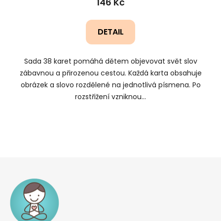
146 Kč
DETAIL
Sada 38 karet pomáhá dětem objevovat svět slov
zábavnou a přirozenou cestou. Každá karta obsahuje
obrázek a slovo rozdělené na jednotlivá písmena. Po
rozstřižení vzniknou...
Z
á
p
a
t