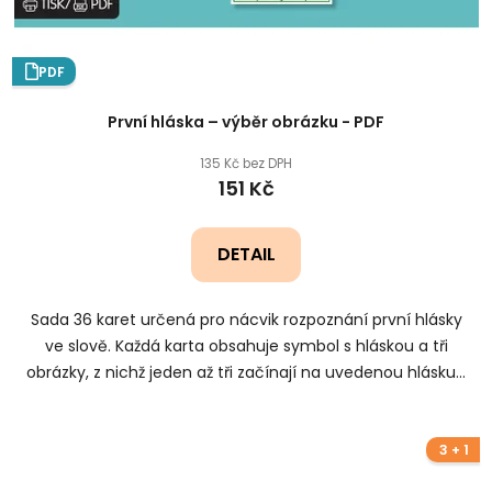
PDF
První hláska – výběr obrázku - PDF
135 Kč bez DPH
151 Kč
DETAIL
Sada 36 karet určená pro nácvik rozpoznání první hlásky
ve slově. Každá karta obsahuje symbol s hláskou a tři
obrázky, z nichž jeden až tři začínají na uvedenou hlásku...
3 + 1