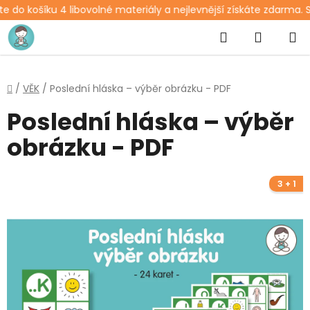
e do košíku 4 libovolné materiály a nejlevnější získáte zdarma. S
Přejít
Hledat
NÁKUP
na
obsah
KOŠÍK
Domů
/
VĚK
/
Poslední hláska – výběr obrázku - PDF
Poslední hláska – výběr
obrázku - PDF
3 + 1