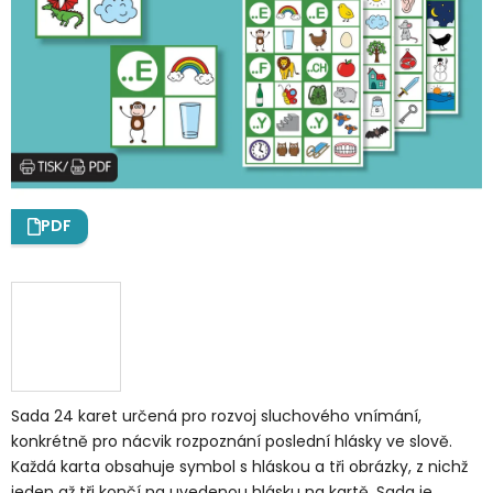
PDF
Sada 24 karet určená pro rozvoj sluchového vnímání,
konkrétně pro nácvik rozpoznání poslední hlásky ve slově.
Každá karta obsahuje symbol s hláskou a tři obrázky, z nichž
jeden až tři končí na uvedenou hlásku na kartě. Sada je