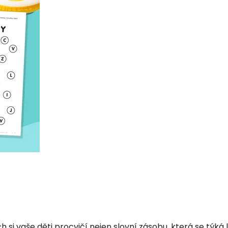
h si vaše děti procvičí nejen slovní zásobu, která se týká