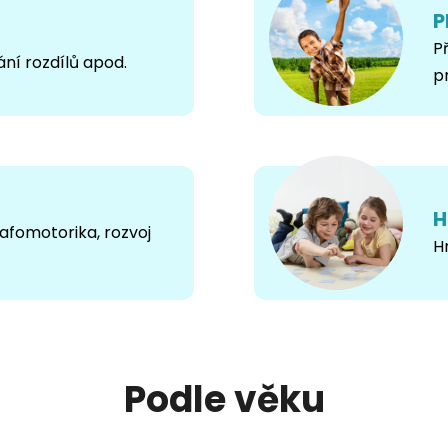
P
P
ání rozdílů apod.
p
H
rafomotorika, rozvoj
Hr
Podle věku