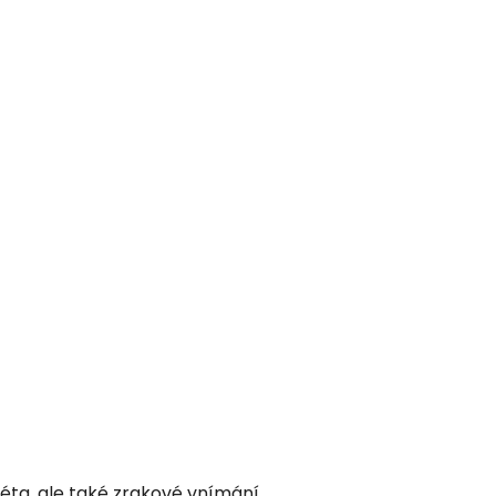
 léta, ale také zrakové vnímání,