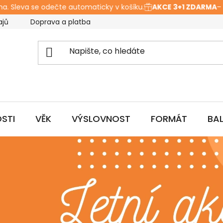
Sleva se odečte automaticky v košíku.
AKCE 3+1 ZDARMA
– Vlož
ajů
Doprava a platba
Hodnocení obchodu
O ná
STI
VĚK
VÝSLOVNOST
FORMÁT
BA