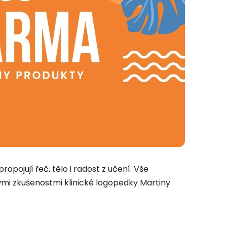
opojují řeč, tělo i radost z učení. Vše
tými zkušenostmi klinické logopedky Martiny