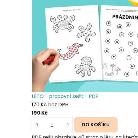
LÉTO - pracovní sešit - PDF
170 Kč bez DPH
190 Kč
DO KOŠÍKU
PDF sešit obsahuje 40 stran o létu, na kterýc