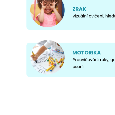
k
ZRAK
l
Vizuální cvičení, hled
i
n
i
c
MOTORIKA
k
Procvičování ruky, g
psaní
é
l
o
g
o