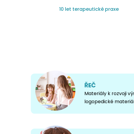
t
10 let terapeutické praxe
u
a
o
d
b
o
r
ŘEČ
n
Materiály k rozvoji vý
logopedické materiá
o
s
t