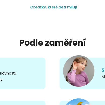
Obrázky, které děti milují
Podle zaměření
S
slovnosti,
M
ly