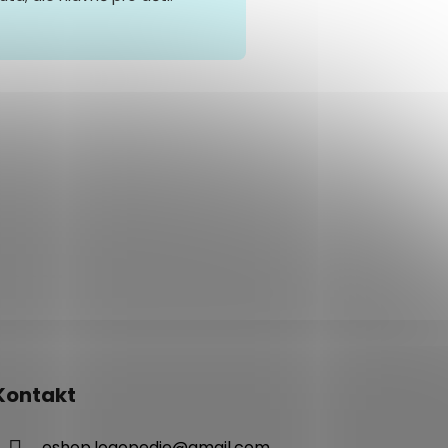
Kontakt
eshop.logopedie
@
gmail.com