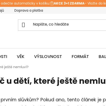
dečte automaticky v košíku.
AKCE 3+1 ZDARMA
– Vložte do košík
ajů
Doprava a platba
Hodnocení obchodu
O ná
STI
VĚK
VÝSLOVNOST
FORMÁT
BA
teré ještě nemluví?
eč u dětí, které ještě nemlu
 prvním slůvkům? Pokud ano, tento článek je 