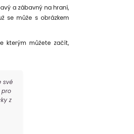
mavý a zábavný na hraní,
muž se může s obrázkem
se kterým můžete začít,
e své
 pro
ky z