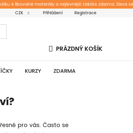
u 4 libovolné materiály a nejlevnější získáte zdarma. Sleva se o
CZK
Přihlášení
Registrace
s
Kontakt
Blog
Workshopy pro rodiče
Zda
PRÁZDNÝ KOŠÍK
NÁKUPNÍ
KOŠÍK
LÍČKY
KURZY
ZDARMA
ví?
přesně pro vás. Často se