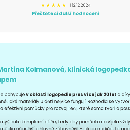
★
★
★
★
★
| 12.12.2024
Přečtěte si další hodnocení
Martina Kolmanová, klinická logopedk
tupem
se pohybuje
v oblasti logopedie přes více jak 20 let
a díky
né, jaké materiály u dětí nejvíce fungují. Rozhodla se vytvoř
a efektivní pomůcky pro rozvoj řeči, které sama tvoří a použ
myšlenku komplexní péče, tedy aby pomůcka rozvíjela vždy
můcka účinnější a hlavně zábavnější – jak pro rodiče, terapeu