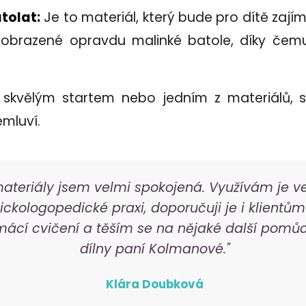
tolat:
Je to materiál, který bude pro dítě zají
zobrazené opravdu malinké batole, díky če
 skvělým startem nebo jedním z materiálů, 
emluví.
materiály jsem velmi spokojená. Využívám je v
nickologopedické praxi, doporučuji je i klientům
ácí cvičení a těším se na nějaké další pomůc
dílny paní Kolmanové."
Klára Doubková