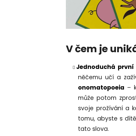
V čem je unik
Jednoduchá první 
něčemu učí a zaží
onomatopoeia
– k
může potom zprostř
svoje prožívání a k
tomu, abyste s dítě
tato slova.