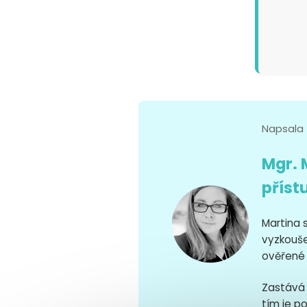
Napsala
Mgr. 
přís
Martina 
vyzkouše
ověřené 
Zastává 
tím je po