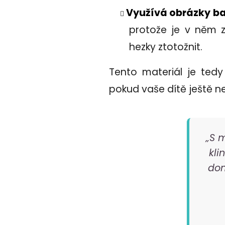
Využívá obrázky ba
protože je v něm 
hezky ztotožnit.
Tento materiál je tedy
pokud vaše dítě ještě n
„S 
kli
dom