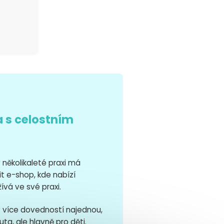
a s celostním
 několikaleté praxi má
it e-shop, kde nabízí
ívá ve své praxi.
 více dovedností najednou,
ta, ale hlavně pro děti.