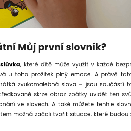
átní Můj první slovník?
slůvka
, které dítě může využít v každé bezpr
vá u toho prožitek plný emoce. A právě ta
rátká zvukomalebná slova – jsou součástí to
edkovaně skrze obraz zpátky uvidět ten svůj 
onání ve slovech. A také můžete tenhle slovn
tem možná začali tvořit situace, které budou 