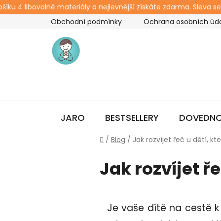
u 4 libovolné materiály a nejlevnější získáte zdarma. Sleva se o
Přejít
Obchodní podmínky
Ochrana osobních úd
na
obsah
JARO
BESTSELLERY
DOVEDNO
Domů
/
Blog
/
Jak rozvíjet řeč u dětí, k
Jak rozvíjet ř
Je vaše dítě na cestě k