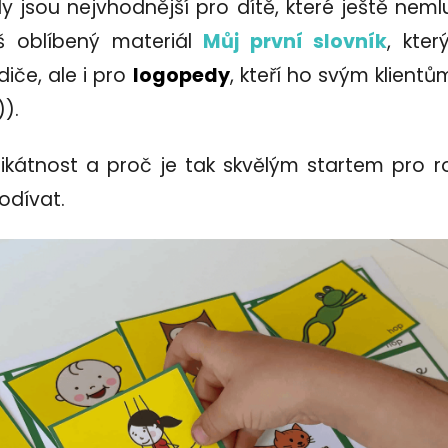
ly jsou nejvhodnější pro dítě, které ještě neml
š oblíbený materiál
Můj první slovník
, kte
iče, ale i pro
logopedy
, kteří ho svým klient
)).
kátnost a proč je tak skvělým startem pro ro
odívat.