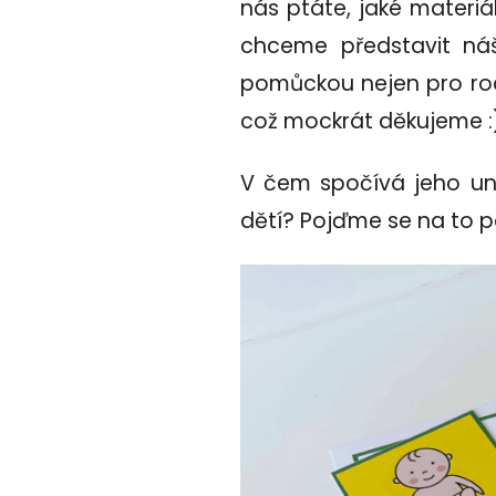
nás ptáte, jaké materiá
chceme představit ná
pomůckou nejen pro rod
což mockrát děkujeme :
V čem spočívá jeho uni
dětí? Pojďme se na to p