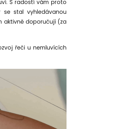
uví. S radostí vám proto
rý se stal vyhledávanou
ům aktivně doporučují (za
zvoj řeči u nemluvících