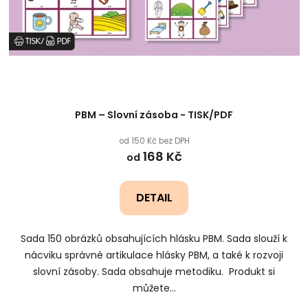
t
ů
PBM – Slovní zásoba - TISK/PDF
od 150 Kč bez DPH
168 Kč
od
DETAIL
Sada 150 obrázků obsahujících hlásku PBM. Sada slouží k
nácviku správné artikulace hlásky PBM, a také k rozvoji
slovní zásoby. Sada obsahuje metodiku. Produkt si
můžete...