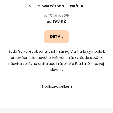
V,F - Slovní zásoba - TISK/PDF
od 172 Kč bez DPH
193 Kč
od
DETAIL
Sada 90 karet obsahujících hlásekj V a F a 15 symbolů k
procvičení sluchového vnímání hlásky. Sada slouží k
nácviku správné artikulace hlásek V a F, a také k rozvoji
slovní...
2
položek celkem
O
v
l
á
Z
d