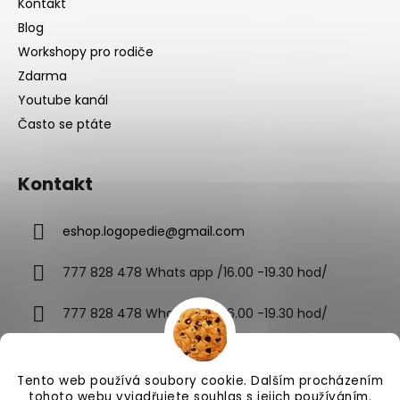
Kontakt
Blog
Workshopy pro rodiče
Zdarma
Youtube kanál
Často se ptáte
Kontakt
eshop.logopedie
@
gmail.com
777 828 478 Whats app /16.00 -19.30 hod/
777 828 478 Whats app /16.00 -19.30 hod/
Tento web používá soubory cookie. Dalším procházením
tohoto webu vyjadřujete souhlas s jejich používáním.