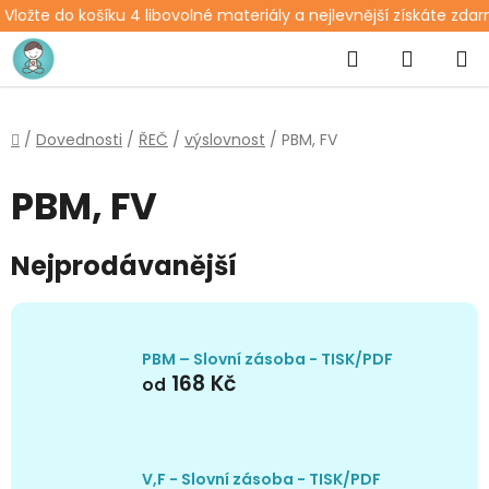
Vložte do košíku 4 libovolné materiály a nejlevnější získáte zda
Přejít
Hledat
NÁKUP
na
obsah
KOŠÍK
Domů
/
Dovednosti
/
ŘEČ
/
výslovnost
/
PBM, FV
PBM, FV
Nejprodávanější
PBM – Slovní zásoba - TISK/PDF
168 Kč
od
V,F - Slovní zásoba - TISK/PDF