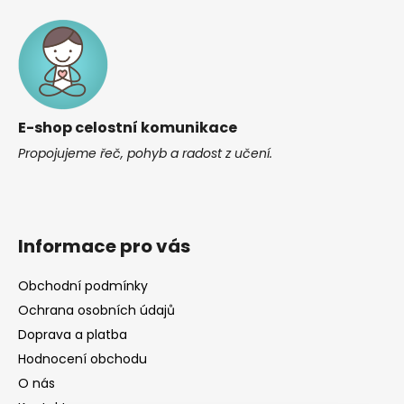
á
a
c
p
í
a
p
t
r
í
v
E-shop celostní komunikace
k
y
Propojujeme řeč, pohyb a radost z učení.
v
ý
p
i
Informace pro vás
s
u
Obchodní podmínky
Ochrana osobních údajů
Doprava a platba
Hodnocení obchodu
O nás