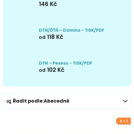
146 Kč
DTN/ĎŤŇ – Domino - TISK/PDF
118 Kč
od
DTN – Pexeso - TISK/PDF
102 Kč
od
Ř
Řadit podle:
Abecedně
a
z
e
3 + 1
V
n
ý