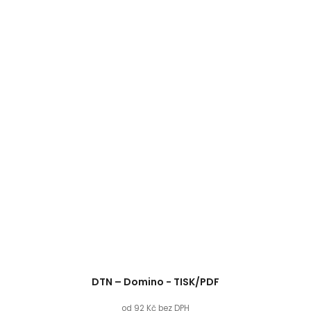
DTN – Domino - TISK/PDF
od 92 Kč bez DPH