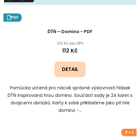
PDF
ĎŤŇ – Domino - PDF
100 Kč bez DPH
112 Kč
DETAIL
Pomůcka určená pro nácvik správné výslovnosti hlásek
ĎŤŇ inspirovaná hrou domino. Součástí sady je 24 karet s
dvojicemi obrázků. Karty k sobě přikládáme jako při hře
domino -...
3 + 1