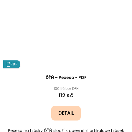
PDF
ĎŤŇ – Pexeso - PDF
100 Kč bez DPH
112 Kč
DETAIL
Pexeso na hlásky ĎŤŇ slouží k upevnění artikulace hlásek