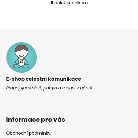
9
položek celkem
O
v
l
á
Z
d
á
a
c
p
í
a
p
t
r
í
v
E-shop celostní komunikace
k
y
Propojujeme řeč, pohyb a radost z učení.
v
ý
p
i
Informace pro vás
s
u
Obchodní podmínky