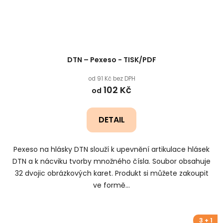
DTN – Pexeso - TISK/PDF
od 91 Kč bez DPH
102 Kč
od
DETAIL
Pexeso na hlásky DTN slouží k upevnění artikulace hlásek
DTN a k nácviku tvorby množného čísla. Soubor obsahuje
32 dvojic obrázkových karet. Produkt si můžete zakoupit
ve formě...
3 + 1