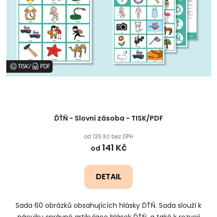
ĎŤŇ - Slovní zásoba - TISK/PDF
od 126 Kč bez DPH
141 Kč
od
DETAIL
Sada 60 obrázků obsahujících hlásky ĎŤŇ. Sada slouží k