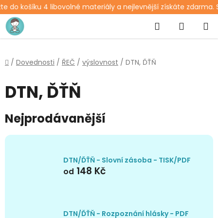
 do košíku 4 libovolné materiály a nejlevnější získáte zdarma. S
Přejít
Hledat
NÁKUP
na
obsah
KOŠÍK
Domů
/
Dovednosti
/
ŘEČ
/
výslovnost
/
DTN, ĎŤŇ
DTN, ĎŤŇ
Nejprodávanější
DTN/ĎŤŇ - Slovní zásoba - TISK/PDF
148 Kč
od
DTN/ĎŤŇ - Rozpoznání hlásky - PDF