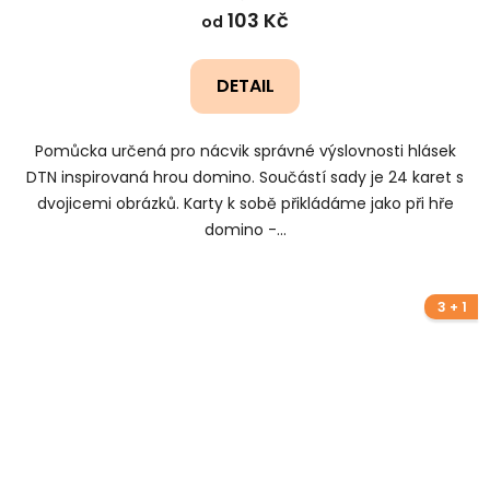
103 Kč
od
DETAIL
Pomůcka určená pro nácvik správné výslovnosti hlásek
DTN inspirovaná hrou domino. Součástí sady je 24 karet s
dvojicemi obrázků. Karty k sobě přikládáme jako při hře
domino -...
3 + 1