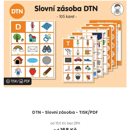
í
p
p
i
r
s
o
p
d
r
u
o
k
d
t
u
ů
k
t
ů
DTN - Slovní zásoba - TISK/PDF
od 150 Kč bez DPH
168 Kč