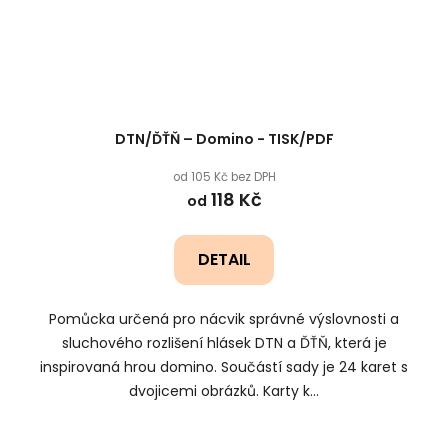
DTN/ĎŤŇ – Domino - TISK/PDF
od 105 Kč bez DPH
118 Kč
od
DETAIL
Pomůcka určená pro nácvik správné výslovnosti a
sluchového rozlišení hlásek DTN a ĎŤŇ, která je
inspirovaná hrou domino. Součástí sady je 24 karet s
dvojicemi obrázků. Karty k...