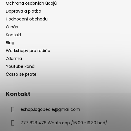
Ochrana osobních údajů
Doprava a platba
Hodnocení obchodu
O nás
Kontakt
Blog
Workshopy pro rodiče
Zdarma
Youtube kanál
Často se ptáte
Kontakt
eshop.logopedie
@
gmail.com
777 828 478 Whats app /16.00 -19.30 hod/