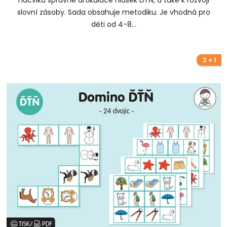
nácviku správné artikulace hlásek ĎŤŇ, a také k rozvoji
slovní zásoby. Sada obsahuje metodiku. Je vhodná pro
děti od 4-8...
3 + 1