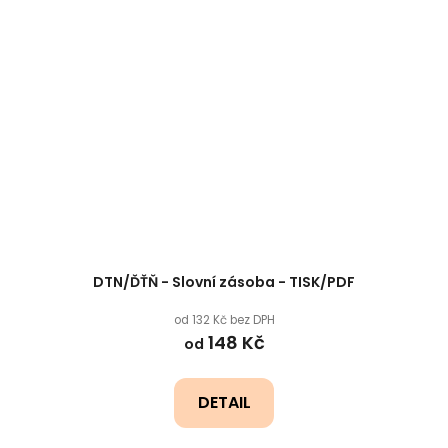
DTN/ĎŤŇ - Slovní zásoba - TISK/PDF
od 132 Kč bez DPH
148 Kč
od
DETAIL