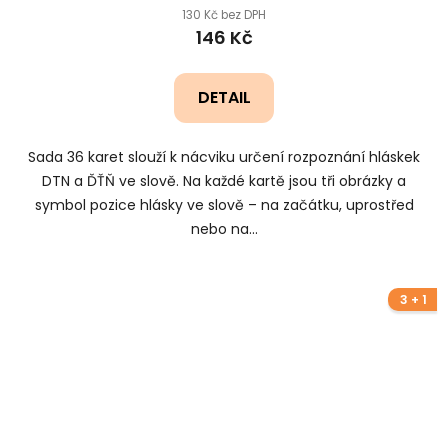
130 Kč bez DPH
146 Kč
DETAIL
Sada 36 karet slouží k nácviku určení rozpoznání hláskek
DTN a ĎŤŇ ve slově. Na každé kartě jsou tři obrázky a
symbol pozice hlásky ve slově – na začátku, uprostřed
nebo na...
3 + 1