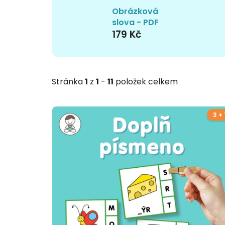
Obrázková
slova - PDF
179 Kč
Stránka
1
z
1
-
11
položek celkem
3 + 
V
ý
p
i
s
p
r
o