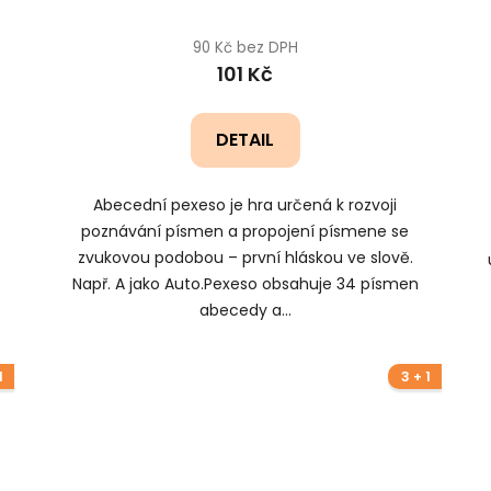
90 Kč bez DPH
101 Kč
DETAIL
Abecední pexeso je hra určená k rozvoji
poznávání písmen a propojení písmene se
zvukovou podobou – první hláskou ve slově.
Např. A jako Auto.Pexeso obsahuje 34 písmen
abecedy a...
1
3 + 1