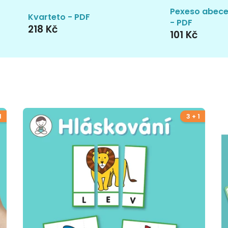
Pexeso abec
Kvarteto - PDF
- PDF
218 Kč
101 Kč
1
3 + 1