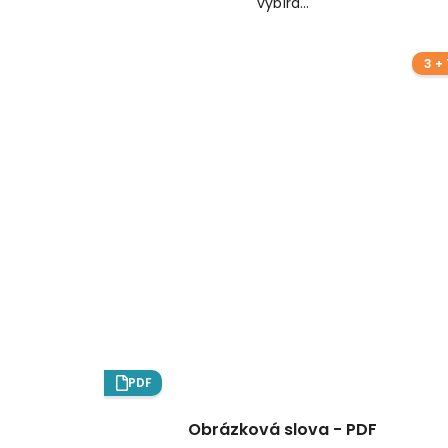
vybírá...
3 + 
PDF
Obrázková slova - PDF