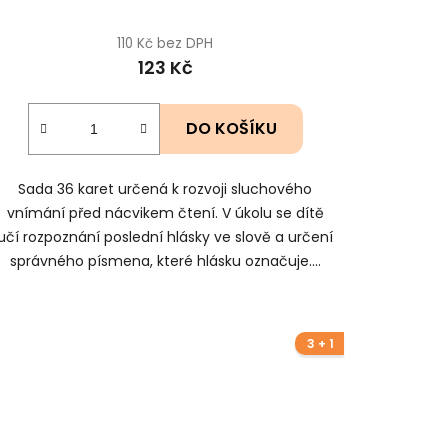
110 Kč bez DPH
123 Kč
DO KOŠÍKU
Sada 36 karet určená k rozvoji sluchového
vnímání před nácvikem čtení. V úkolu se dítě
učí rozpoznání poslední hlásky ve slově a určení
správného písmena, které hlásku označuje....
3 + 1