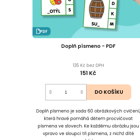
d
u
k
t
PDF
ů
Doplň písmeno - PDF
135 Kč bez DPH
151 Kč
DO KOŠÍKU
Doplň písmeno je sada 60 obrázkových cvičení
která hravě pomáhá dětem procvičovat
písmena ve slovech. Ke každému obrázku jsou
vpravo ve sloupci tři písmena, z nichž dítě