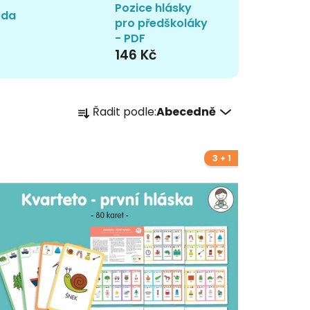
Pozice hlásky
eda
pro předškoláky
- PDF
146 Kč
Ř
Řadit podle:
Abecedně
a
z
e
3 + 1
n
í
p
r
o
d
u
k