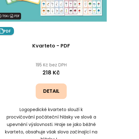
t
ů
PDF
Kvarteto - PDF
195 Kč bez DPH
218 Kč
DETAIL
Logopedické kvarteto slouží k
procvičování počáteční hlásky ve slově a
upevnění výslovnosti. Hraje se jako běžné
kvarteto, obsahuje však slova začínající na