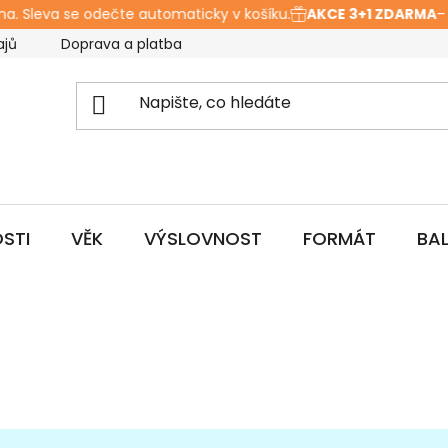
 Sleva se odečte automaticky v košíku.
AKCE 3+1 ZDARMA
– Vlo
ajů
Doprava a platba
Hodnocení obchodu
O ná
STI
VĚK
VÝSLOVNOST
FORMÁT
BA