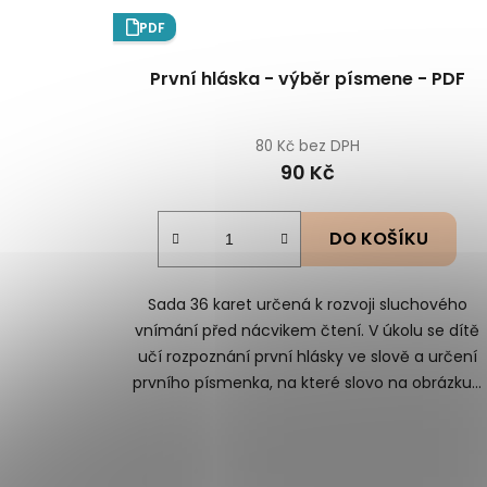
PDF
První hláska - výběr písmene - PDF
80 Kč bez DPH
90 Kč
DO KOŠÍKU
Sada 36 karet určená k rozvoji sluchového
vnímání před nácvikem čtení. V úkolu se dítě
učí rozpoznání první hlásky ve slově a určení
prvního písmenka, na které slovo na obrázku...