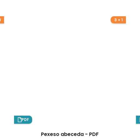
1
3 + 1
PDF
Pexeso abeceda - PDF