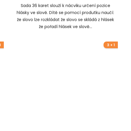
Sada 36 karet slouží k nácviku určení pozice
hlásky ve slově. Dítě se pomocí produtku naučí:
že slovo lze rozkládat že slovo se skládá z hlásek
že pořadí hlásek ve slově...
1
3 + 1