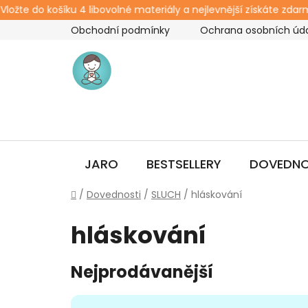
žte do košíku 4 libovolné materiály a nejlevnější získáte zdarma.
Přejít
Obchodní podmínky
Ochrana osobních úd
na
obsah
JARO
BESTSELLERY
DOVEDNO
Domů
/
Dovednosti
/
SLUCH
/
hláskování
hláskování
Nejprodávanější