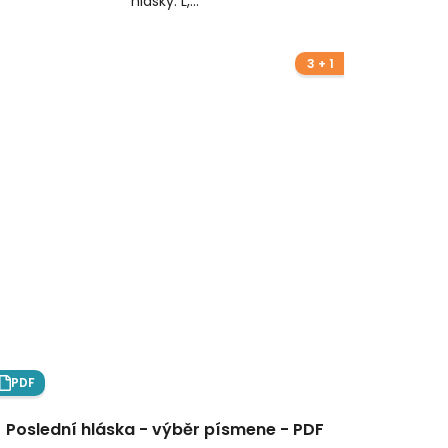
hlásky: L,...
3 + 1
PDF
Poslední hláska - výběr písmene - PDF