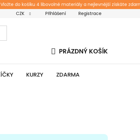
žte do košíku 4 libovolné materiály a nejlevnější získáte zdarma
CZK
Přihlášení
Registrace
s
Kontakt
Blog
Workshopy pro rodiče
Zda
PRÁZDNÝ KOŠÍK
NÁKUPNÍ
KOŠÍK
LÍČKY
KURZY
ZDARMA