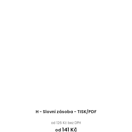
H - Slovní zásoba - TISK/PDF
od 126 Kč bez DPH
141 Kč
od