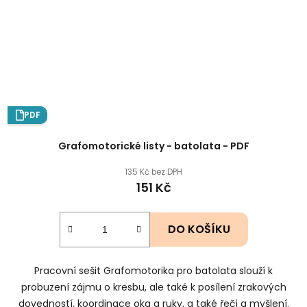
PDF
Grafomotorické listy - batolata - PDF
135 Kč bez DPH
151 Kč
DO KOŠÍKU
Pracovní sešit Grafomotorika pro batolata slouží k
probuzení zájmu o kresbu, ale také k posílení zrakových
dovedností, koordinace oka a ruky, a také řeči a myšlení.