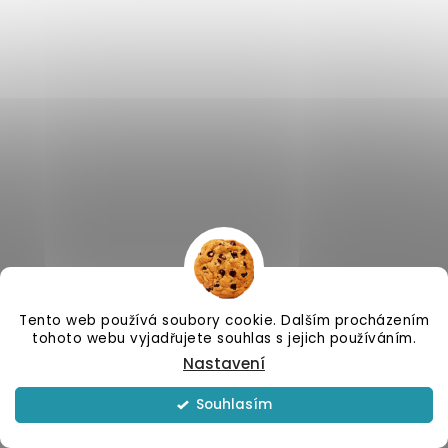
Tento web používá soubory cookie. Dalším procházením
tohoto webu vyjadřujete souhlas s jejich používáním.
PDF
Nastavení
Hledání rýmů - PDF
Souhlasím
95 Kč bez DPH