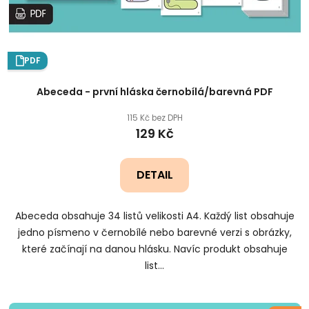
t
ů
PDF
Abeceda - první hláska černobílá/barevná PDF
115 Kč bez DPH
129 Kč
DETAIL
Abeceda obsahuje 34 listů velikosti A4. Každý list obsahuje
jedno písmeno v černobílé nebo barevné verzi s obrázky,
které začínají na danou hlásku. Navíc produkt obsahuje
list...