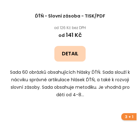
ĎŤŇ - Slovní zásoba - TISK/PDF
od 126 Kč bez DPH
141 Kč
od
DETAIL
Sada 60 obrázků obsahujících hlásky ĎŤŇ. Sada slouží k
nácviku správné artikulace hlásek ĎŤŇ, a také k rozvoji
slovní zásoby. Sada obsahuje metodiku. Je vhodná pro
děti od 4-8...
3 + 1