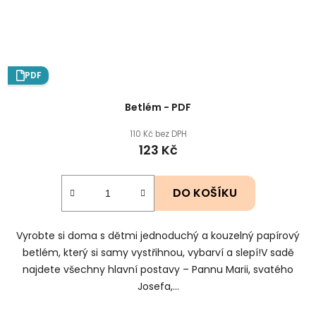
PDF
Betlém - PDF
110 Kč bez DPH
123 Kč
DO KOŠÍKU
Vyrobte si doma s dětmi jednoduchý a kouzelný papírový
betlém, který si samy vystřihnou, vybarví a slepí!V sadě
najdete všechny hlavní postavy – Pannu Marii, svatého
Josefa,...