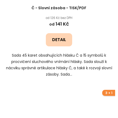
Č - Slovní zásoba - TISK/PDF
od 126 Kč bez DPH
141 Kč
od
DETAIL
Sada 45 karet obsahujících hlásku Č a 15 symbolů k
procvičení sluchového vnímání hlásky. Sada slouží k
nácviku správné artikulace hlásky Č, a také k rozvoji slovní
zásoby. Sada...
3 + 1