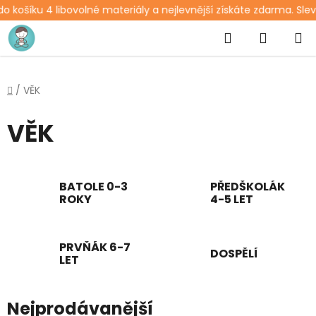
ošíku 4 libovolné materiály a nejlevnější získáte zdarma. Sleva 
Přejít
Hledat
NÁKUP
na
obsah
KOŠÍK
Domů
/
VĚK
VĚK
BATOLE 0-3
PŘEDŠKOLÁK
ROKY
4-5 LET
PRVŇÁK 6-7
DOSPĚLÍ
LET
Nejprodávanější