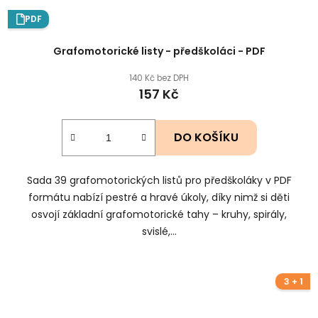
PDF
Grafomotorické listy - předškoláci - PDF
140 Kč bez DPH
157 Kč
DO KOŠÍKU
Sada 39 grafomotorických listů pro předškoláky v PDF
formátu nabízí pestré a hravé úkoly, díky nimž si děti
osvojí základní grafomotorické tahy – kruhy, spirály,
svislé,...
3 + 1