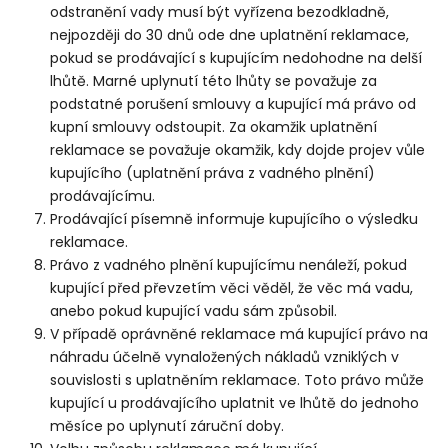
odstranění vady musí být vyřízena bezodkladně,
nejpozději do 30 dnů ode dne uplatnění reklamace,
pokud se prodávající s kupujícím nedohodne na delší
lhůtě. Marné uplynutí této lhůty se považuje za
podstatné porušení smlouvy a kupující má právo od
kupní smlouvy odstoupit. Za okamžik uplatnění
reklamace se považuje okamžik, kdy dojde projev vůle
kupujícího (uplatnění práva z vadného plnění)
prodávajícímu.
Prodávající písemně informuje kupujícího o výsledku
reklamace.
Právo z vadného plnění kupujícímu nenáleží, pokud
kupující před převzetím věci věděl, že věc má vadu,
anebo pokud kupující vadu sám způsobil.
V případě oprávněné reklamace má kupující právo na
náhradu účelně vynaložených nákladů vzniklých v
souvislosti s uplatněním reklamace. Toto právo může
kupující u prodávajícího uplatnit ve lhůtě do jednoho
měsíce po uplynutí záruční doby.