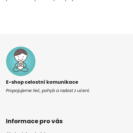
Z
á
p
a
t
í
E-shop celostní komunikace
Propojujeme řeč, pohyb a radost z učení.
Informace pro vás