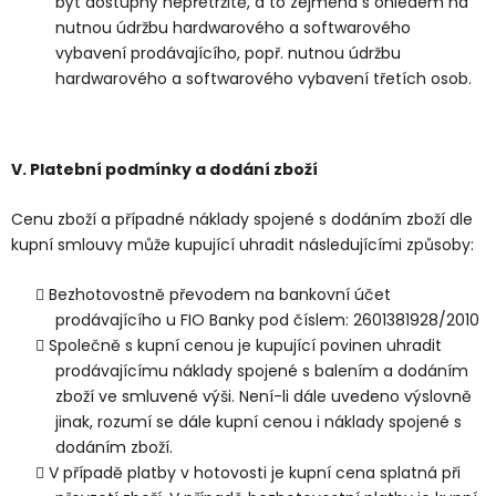
být dostupný nepřetržitě, a to zejména s ohledem na
nutnou údržbu hardwarového a softwarového
vybavení prodávajícího, popř. nutnou údržbu
hardwarového a softwarového vybavení třetích osob.
V.
Platební podmínky a dodání zboží
Cenu zboží a případné náklady spojené s dodáním zboží dle
kupní smlouvy může kupující uhradit následujícími způsoby:
Bezhotovostně převodem na bankovní účet
prodávajícího u FIO Banky pod číslem: 2601381928/2010
Společně s kupní cenou je kupující povinen uhradit
prodávajícímu náklady spojené s balením a dodáním
zboží ve smluvené výši. Není-li dále uvedeno výslovně
jinak, rozumí se dále kupní cenou i náklady spojené s
dodáním zboží.
V případě platby v hotovosti je kupní cena splatná při