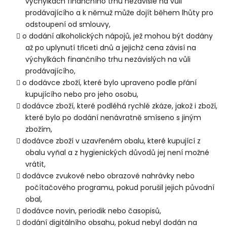
výchylkách finančního trhu nezávisle na vůli
prodávajícího a k němuž může dojít během lhůty pro
odstoupení od smlouvy,
o dodání alkoholických nápojů, jež mohou být dodány
až po uplynutí třiceti dnů a jejichž cena závisí na
výchylkách finančního trhu nezávislých na vůli
prodávajícího,
o dodávce zboží, které bylo upraveno podle přání
kupujícího nebo pro jeho osobu,
dodávce zboží, které podléhá rychlé zkáze, jakož i zboží,
které bylo po dodání nenávratně smíseno s jiným
zbožím,
dodávce zboží v uzavřeném obalu, které kupující z
obalu vyňal a z hygienických důvodů jej není možné
vrátit,
dodávce zvukové nebo obrazové nahrávky nebo
počítačového programu, pokud porušil jejich původní
obal,
dodávce novin, periodik nebo časopisů,
dodání digitálního obsahu, pokud nebyl dodán na