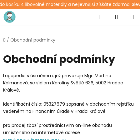
košíku 4 libovolné materiály a nejlevnější získáte zdarma. Sleva 
Přejít
Hledat
NÁKUP
na
obsah
KOŠÍK
Domů
/
Obchodní podmínky
Obchodní podmínky
Logopedie s úsměvem, jež provozuje Mgr. Martina
Kolmanová, se sídlem Karolíny Světlé 636, 5002 Hradec
Králové,
identifikační číslo: 05327679 zapsané v obchodním rejstříku
vedeném na Finančním úřadě v Hradci Králové
pro prodej zboží prostřednictvím on-line obchodu
umístěného na internetové adrese
www.logopediesusmevem.cz