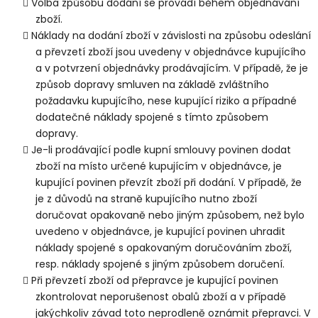
Volba způsobu dodání se provádí během objednávání
zboží.
Náklady na dodání zboží v závislosti na způsobu odeslání
a převzetí zboží jsou uvedeny v objednávce kupujícího
a v potvrzení objednávky prodávajícím. V případě, že je
způsob dopravy smluven na základě zvláštního
požadavku kupujícího, nese kupující riziko a případné
dodatečné náklady spojené s tímto způsobem
dopravy.
Je-li prodávající podle kupní smlouvy povinen dodat
zboží na místo určené kupujícím v objednávce, je
kupující povinen převzít zboží při dodání. V případě, že
je z důvodů na straně kupujícího nutno zboží
doručovat opakovaně nebo jiným způsobem, než bylo
uvedeno v objednávce, je kupující povinen uhradit
náklady spojené s opakovaným doručováním zboží,
resp. náklady spojené s jiným způsobem doručení.
Při převzetí zboží od přepravce je kupující povinen
zkontrolovat neporušenost obalů zboží a v případě
jakýchkoliv závad toto neprodleně oznámit přepravci. V