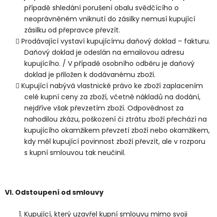
případě shledání porušení obalu svědčícího o
neoprávněném vniknutí do zásilky nemusí kupující
zásilku od přepravce převzít.
Prodávající vystaví kupujícímu daňový doklad – fakturu.
Daňový doklad je odeslán na emailovou adresu
kupujícího. / V případě osobního odběru je daňový
doklad je přiložen k dodávanému zboží.
Kupující nabývá vlastnické právo ke zboží zaplacením
celé kupní ceny za zboží, včetně nákladů na dodání,
nejdříve však převzetím zboží. Odpovědnost za
nahodilou zkázu, poškození či ztrátu zboží přechází na
kupujícího okamžikem převzetí zboží nebo okamžikem,
kdy měl kupující povinnost zboží převzít, ale v rozporu
s kupní smlouvou tak neučinil.
VI.
Odstoupení od smlouvy
Kupující, který uzavřel kupní smlouvu mimo svoji