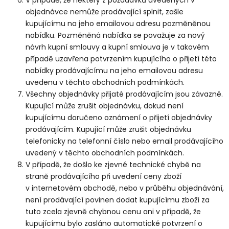
V případě, že některý z požadavků uvedených v
objednávce nemůže prodávající splnit, zašle
kupujícímu na jeho emailovou adresu pozměněnou
nabídku. Pozměněná nabídka se považuje za nový
návrh kupní smlouvy a kupní smlouva je v takovém
případě uzavřena potvrzením kupujícího o přijetí této
nabídky prodávajícímu na jeho emailovou adresu
uvedenu v těchto obchodních podmínkách.
Všechny objednávky přijaté prodávajícím jsou závazné.
Kupující může zrušit objednávku, dokud není
kupujícímu doručeno oznámení o přijetí objednávky
prodávajícím. Kupující může zrušit objednávku
telefonicky na telefonní číslo nebo email prodávajícího
uvedený v těchto obchodních podmínkách.
V případě, že došlo ke zjevné technické chybě na
straně prodávajícího při uvedení ceny zboží
v internetovém obchodě, nebo v průběhu objednávání,
není prodávající povinen dodat kupujícímu zboží za
tuto zcela zjevně chybnou cenu ani v případě, že
kupujícímu bylo zasláno automatické potvrzení o