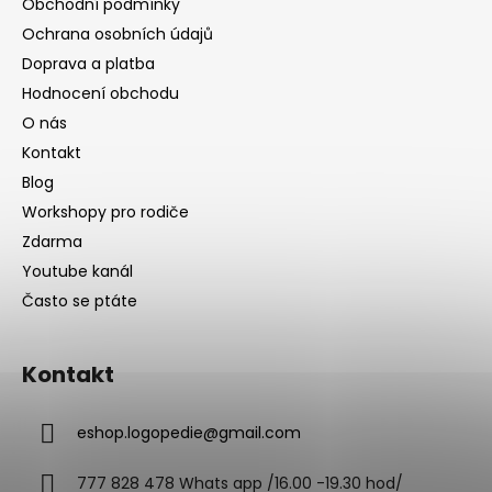
Obchodní podmínky
Ochrana osobních údajů
Doprava a platba
Hodnocení obchodu
O nás
Kontakt
Blog
Workshopy pro rodiče
Zdarma
Youtube kanál
Často se ptáte
Kontakt
eshop.logopedie
@
gmail.com
777 828 478 Whats app /16.00 -19.30 hod/