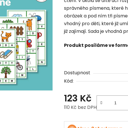
čtení. V úkolu se dítě učí ro
správného písmena, které hl
obrázek a pod ním tři písmen
vhodný pro děti, které již u
již zajímají. Sada je vhodná pr
Produkt posíláme ve form
Dostupnost
Kód:
123 Kč
110 Kč bez DPH
Měrná cena: