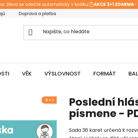
 Sleva se odečte automaticky v košíku.
AKCE 3+1 ZDARMA
– Vlo
ajů
Doprava a platba
Hodnocení obchodu
O ná
STI
VĚK
VÝSLOVNOST
FORMÁT
BA
Poslední hlá
3 + 1
písmene - P
Sada 36 karet určená k rozv