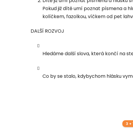
Dítě již umí poznat písmena a hlásku sl
Pokud již dítě umí poznat písmena a 
kolíčkem, fazolkou, víčkem od pet la
DALŠÍ ROZVOJ
Hledáme další slova, která končí na ste
Co by se stalo, kdybychom hlásku vyměn
3 + 