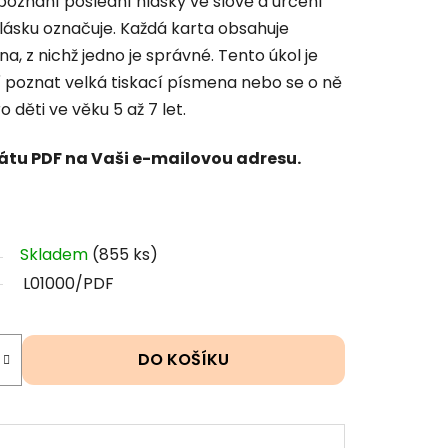
zpoznání poslední hlásky ve slově a určení
ásku označuje. Každá karta obsahuje
a, z nichž jedno je správné. Tento úkol je
mí poznat velká tiskací písmena nebo se o ně
o děti ve věku 5 až 7 let.
átu PDF na Vaši e-mailovou adresu.
Skladem
(855 ks)
L01000/PDF
DO KOŠÍKU