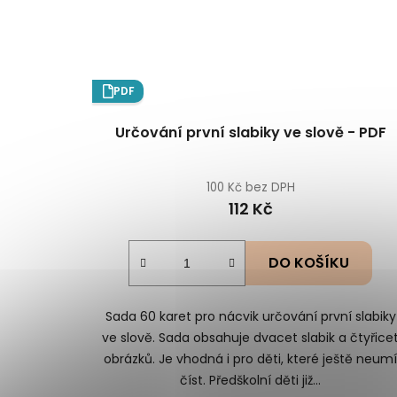
PDF
Určování první slabiky ve slově - PDF
100 Kč bez DPH
112 Kč
DO KOŠÍKU
Sada 60 karet pro nácvik určování první slabiky
ve slově. Sada obsahuje dvacet slabik a čtyřice
obrázků. Je vhodná i pro děti, které ještě neum
číst. Předškolní děti již...