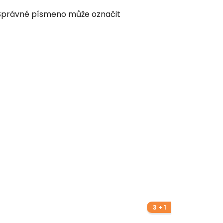
. Správné písmeno může označit
3 + 1