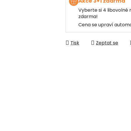
Akce 3+1 zdarma
Vyberte si 4 libovolné 
zdarma!
Cena se upraví automa
Tisk
Zeptat se