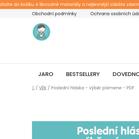
te do košíku 4 libovolné materiály a nejlevnější získáte zdarma.
Přejít
Obchodní podmínky
Ochrana osobních úd
na
obsah
JARO
BESTSELLERY
DOVEDNO
Domů
/
VĚK
/
Poslední hláska - výběr písmene - PDF