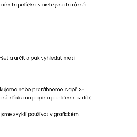
ím tři políčka, v nichž jsou tři různá
yšet a určit a pak vyhledat mezi
opakujeme nebo protáhneme. Např. S-
ní hlásku na papír a počkáme až dítě
 jsme zvyklí používat v grafickém