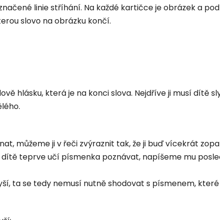
yznačené linie stříhání. Na každé kartičce je obrázek a pod n
erou slovo na obrázku končí.
ě hlásku, která je na konci slova. Nejdříve ji musí dítě sl
lého.
nat, můžeme ji v řeči zvýraznit tak, že ji buď vícekrát z
dítě teprve učí písmenka poznávat, napíšeme mu posled
yší, ta se tedy nemusí nutně shodovat s písmenem, které