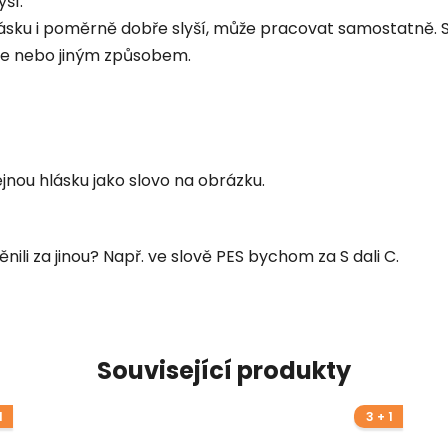
yší:
hlásku i poměrně dobře slyší, může pracovat samostatně
hve nebo jiným způsobem.
jnou hlásku jako slovo na obrázku.
ili za jinou? Např. ve slově PES bychom za S dali C.
Související produkty
1
3 + 1