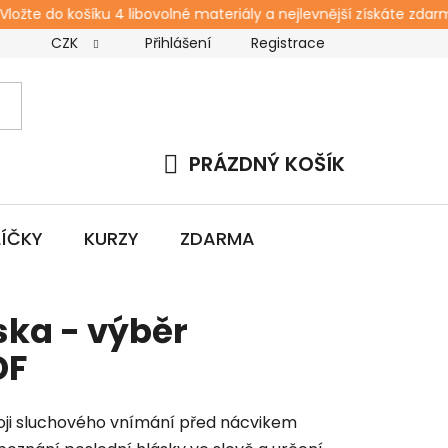
žte do košíku 4 libovolné materiály a nejlevnější získáte zdarma.
CZK
Přihlášení
Registrace
s
Kontakt
Blog
Workshopy pro rodiče
Zda
PRÁZDNÝ KOŠÍK
NÁKUPNÍ
KOŠÍK
LÍČKY
KURZY
ZDARMA
ska - výběr
DF
oji sluchového vnímání před nácvikem