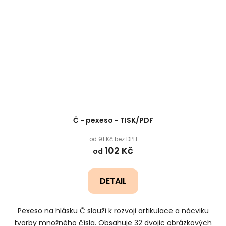
Č - pexeso - TISK/PDF
od 91 Kč bez DPH
102 Kč
od
DETAIL
Pexeso na hlásku Č slouží k rozvoji artikulace a nácviku
tvorby množného čísla. Obsahuje 32 dvojic obrázkových