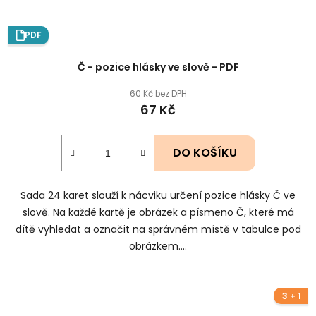
PDF
Č - pozice hlásky ve slově - PDF
60 Kč bez DPH
67 Kč
DO KOŠÍKU
Sada 24 karet slouží k nácviku určení pozice hlásky Č ve
slově. Na každé kartě je obrázek a písmeno Č, které má
dítě vyhledat a označit na správném místě v tabulce pod
obrázkem....
3 + 1