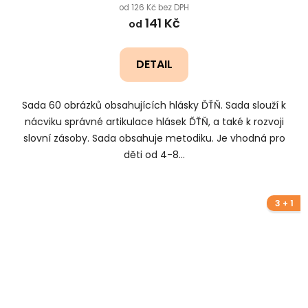
od 126 Kč bez DPH
141 Kč
od
DETAIL
Sada 60 obrázků obsahujících hlásky ĎŤŇ. Sada slouží k
nácviku správné artikulace hlásek ĎŤŇ, a také k rozvoji
slovní zásoby. Sada obsahuje metodiku. Je vhodná pro
děti od 4-8...
3 + 1