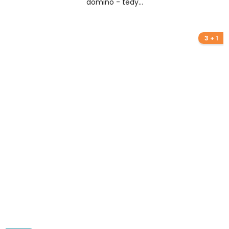
domino - tedy...
3 + 1