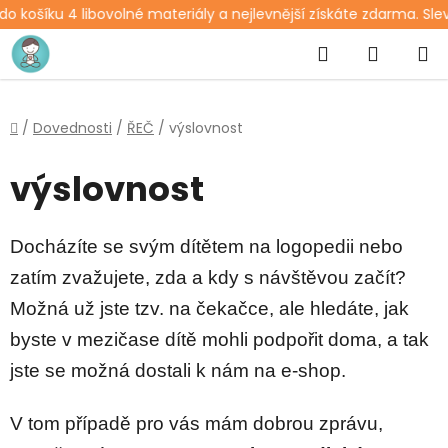
ošíku 4 libovolné materiály a nejlevnější získáte zdarma. Sleva 
Přejít
Hledat
NÁKUP
na
obsah
KOŠÍK
Domů
/
Dovednosti
/
ŘEČ
/
výslovnost
výslovnost
Docházíte se svým dítětem na logopedii nebo
zatím zvažujete, zda a kdy s návštěvou začít?
Možná už jste tzv. na čekačce, ale hledáte, jak
byste v mezičase dítě mohli podpořit doma, a tak
jste se možná dostali k nám na e-shop.
V tom případě pro vás mám dobrou zprávu,