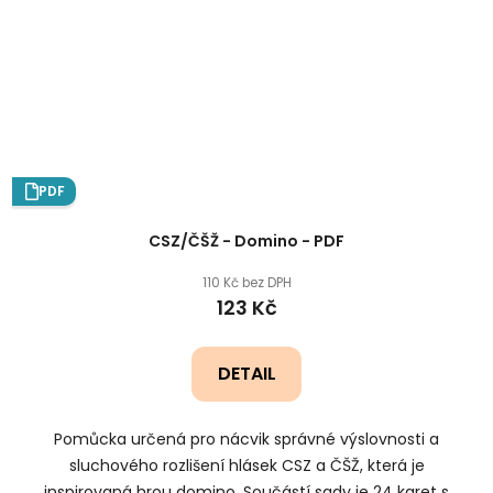
PDF
CSZ/ČŠŽ - Domino - PDF
110 Kč bez DPH
123 Kč
DETAIL
Pomůcka určená pro nácvik správné výslovnosti a
sluchového rozlišení hlásek CSZ a ČŠŽ, která je
inspirovaná hrou domino. Součástí sady je 24 karet s