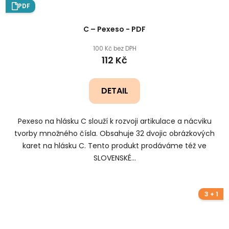
PDF
C – Pexeso - PDF
100 Kč bez DPH
112 Kč
DETAIL
Pexeso na hlásku C slouží k rozvoji artikulace a nácviku
tvorby množného čísla. Obsahuje 32 dvojic obrázkových
karet na hlásku C. Tento produkt prodáváme též ve
SLOVENSKÉ...
3 + 1