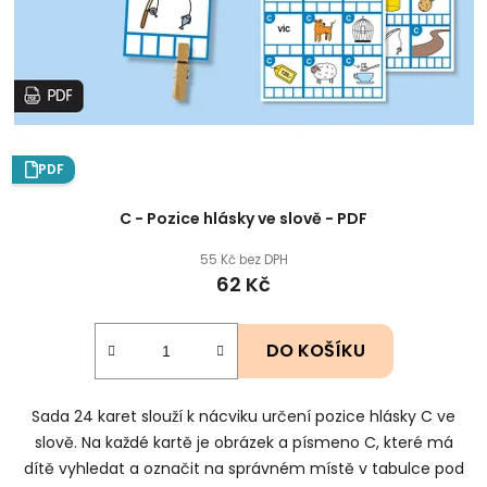
t
u
ů
k
t
ů
PDF
C - Pozice hlásky ve slově - PDF
55 Kč bez DPH
62 Kč
DO KOŠÍKU
Sada 24 karet slouží k nácviku určení pozice hlásky C ve
slově. Na každé kartě je obrázek a písmeno C, které má
dítě vyhledat a označit na správném místě v tabulce pod