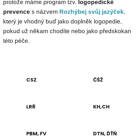
protože máme program tzv.
logopedické
prevence
s názvem
Rozhýbej svůj jazýček
,
který je vhodný buď jako doplněk logopedie,
pokud už někam chodíte nebo jako předskokan
této péče.
CSZ
ČŠŽ
LRŘ
KH,CH
PBM, FV
DTN, ĎŤŇ