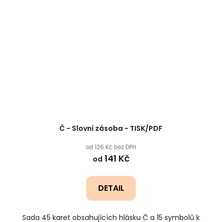
Č - Slovní zásoba - TISK/PDF
od 126 Kč bez DPH
141 Kč
od
DETAIL
Sada 45 karet obsahujících hlásku Č a 15 symbolů k