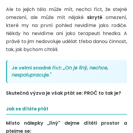
Ale to jejich tělo může mít, nechci říct, že stejné
omezení, ale může mít nějaké
skryté
omezení,
které my na první pohled nevidíme jako rodiče.
Někdy ho nevidíme ani jako terapeuti hnedka. A
právě to jim nedovoluje udělat třeba danou činnost,
tak, jak bychom chtěli.
Je velmi snadné říct:
„On je líný, nechce,
nespolupracuje."
Skutečná výzva je však ptát se: PROČ to tak je?
Jak se dítěte ptát
Místo nálepky „líný" dejme dítěti prostor a
ptejme se: