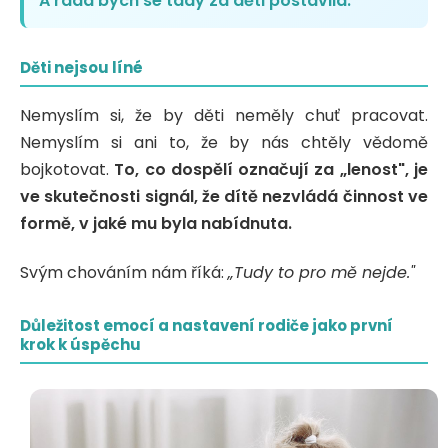
A ráda bych se tady za děti postavila.
Děti nejsou líné
Nemyslím si, že by děti neměly chuť pracovat.
Nemyslím si ani to, že by nás chtěly vědomě
bojkotovat.
To, co dospělí označují za „lenost", je
ve skutečnosti signál, že dítě nezvládá činnost ve
formě, v jaké mu byla nabídnuta.
Svým chováním nám říká:
„Tudy to pro mě nejde."
Důležitost emocí a nastavení rodiče jako první
krok k úspěchu