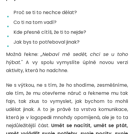
Proč se ti to nechce dělat?
Co ti na tom vadí?
Kde přesně cítíš, že ti to nejde?
Jak bys to potřeboval jinak?
Možná řekne:
„Nebaví mě sedět, chci se u toho
hýbat."
A vy spolu vymyslíte úplně novou verzi
aktivity, která ho nadchne.
Ne s výtkou, ne s tím, že ho shodíme, zesměšníme,
ale tím, že mu otevřeme náruč a řekneme mu tak
fajn, tak zkus to vymyslet, jak bychom to mohli
udělat jinak. A to je právě ta vrstva komunikace,
která je v logopedii mnohdy opomíjená, ale je to ta
nejdůležitější část.
Umět se nacítit, umět se ptát,
umět vyjádřit svoje potřeby, svoje pocity, svoje