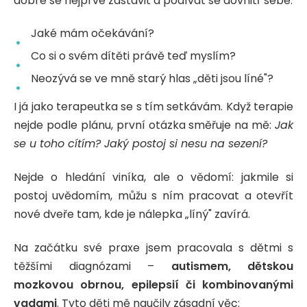
dobré se nejprve zastavit a podívat se dovnitř sebe:
Jaké mám očekávání?
Co si o svém dítěti právě teď myslím?
Neozývá se ve mně starý hlas „děti jsou líné"?
I já jako terapeutka se s tím setkávám. Když terapie
nejde podle plánu, první otázka směřuje na mě:
Jak
se u toho cítím? Jaký postoj si nesu na sezení?
Nejde o hledání viníka, ale o vědomí: jakmile si
postoj uvědomím, můžu s ním pracovat a otevřít
nové dveře tam, kde je nálepka „líný" zavírá.
Na začátku své praxe jsem pracovala s dětmi s
těžšími diagnózami –
autismem, dětskou
mozkovou obrnou, epilepsií či kombinovanými
vadami
. Tyto děti mě naučily zásadní věc: