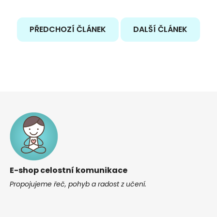
PŘEDCHOZÍ ČLÁNEK
DALŠÍ ČLÁNEK
Z
á
p
a
t
í
E-shop celostní komunikace
Propojujeme řeč, pohyb a radost z učení.