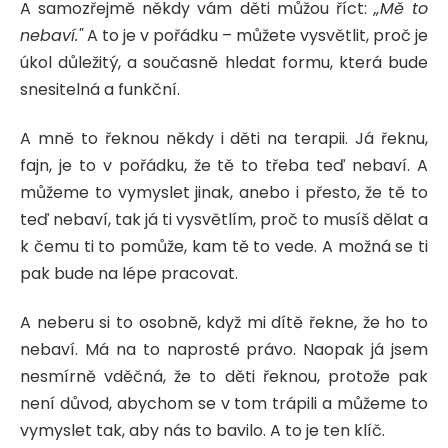
A samozřejmě někdy vám děti můžou říct:
„Mě to
nebaví."
A to je v pořádku – můžete vysvětlit, proč je
úkol důležitý, a současně hledat formu, která bude
snesitelná a funkční.
A mně to řeknou někdy i děti na terapii. Já řeknu,
fajn, je to v pořádku, že tě to třeba teď nebaví. A
můžeme to vymyslet jinak, anebo i přesto, že tě to
teď nebaví, tak já ti vysvětlím, proč to musíš dělat a
k čemu ti to pomůže, kam tě to vede. A možná se ti
pak bude na lépe pracovat.
A neberu si to osobně, když mi dítě řekne, že ho to
nebaví. Má na to naprosté právo. Naopak já jsem
nesmírně vděčná, že to děti řeknou, protože pak
není důvod, abychom se v tom trápili a můžeme to
vymyslet tak, aby nás to bavilo. A to je ten klíč.