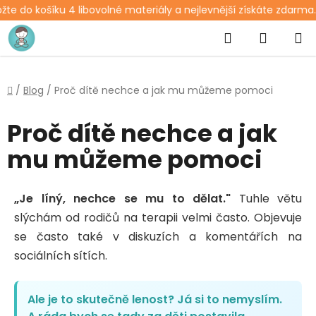
te do košíku 4 libovolné materiály a nejlevnější získáte zdarma.
Přejít
Hledat
NÁKUP
na
obsah
KOŠÍK
Domů
/
Blog
/
Proč dítě nechce a jak mu můžeme pomoci
Proč dítě nechce a jak
mu můžeme pomoci
„Je líný, nechce se mu to dělat."
Tuhle větu
slýchám od rodičů na terapii velmi často. Objevuje
se často také v diskuzích a komentářích na
sociálních sítích.
Ale je to skutečně lenost? Já si to nemyslím.