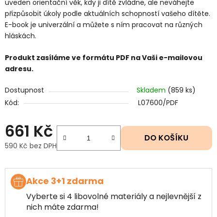
uveden orientační věk, kdy ji dítě zvládne, ale neváhejte
přizpůsobit úkoly podle aktuálních schopností vašeho dítěte.
E-book je univerzální a můžete s ním pracovat na různých
hláskách.
Produkt zasíláme ve formátu PDF na Vaši e-mailovou
adresu.
Dostupnost
Skladem
(859 ks)
Kód:
L07600/PDF
661 Kč
DO KOŠÍKU
590 Kč bez DPH
Měrná cena:
Akce 3+1 zdarma
Vyberte si 4 libovolné materiály a nejlevnější z
nich máte zdarma!