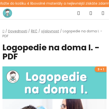
ožte do košíku 4 libovolné materiály a nejlevnější získáte zdarm
Přejít
Hledat
NÁKUP
na
obsah
KOŠÍK
Domů
/
Dovednosti
/
ŘEČ
/
výslovnost
/
Logopedie na doma I. -
PDF
Logopedie na doma I. -
PDF
3 + 1