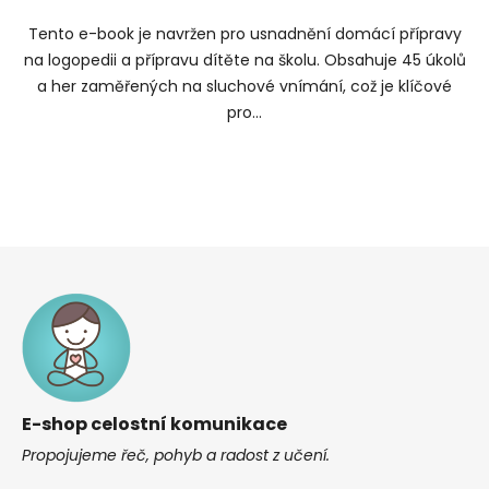
Tento e-book je navržen pro usnadnění domácí přípravy
na logopedii a přípravu dítěte na školu. Obsahuje 45 úkolů
a her zaměřených na sluchové vnímání, což je klíčové
pro...
Z
á
p
a
t
í
E-shop celostní komunikace
Propojujeme řeč, pohyb a radost z učení.