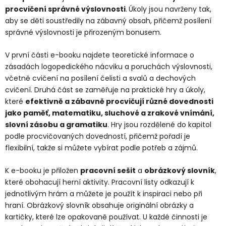
procvičení správné výslovnosti
.
Úkoly jsou navrženy tak,
aby se děti soustředily na zábavný obsah, přičemž posílení
správné výslovnosti je přirozeným bonusem.
V první části e-booku najdete teoretické informace o
zásadách logopedického nácviku a poruchách výslovnosti,
včetně cvičení na posílení čelisti a svalů a dechových
cvičení. Druhá část se zaměřuje na praktické hry a úkoly,
které
efektivně a zábavně procvičují různé dovednosti
jako paměť, matematiku, sluchové a zrakové vnímání,
slovní zásobu a gramatiku
. Hry jsou rozdělené do kapitol
podle procvičovaných dovedností, přičemž pořadí je
flexibilní, takže si můžete vybírat podle potřeb a zájmů.
K e-booku je přiložen
pracovní sešit
a
obrázkový slovník
,
které obohacují herní aktivity. Pracovní listy odkazují k
jednotlivým hrám a můžete je použít k inspiraci nebo při
hraní. Obrázkový slovník obsahuje originální obrázky a
kartičky, které lze opakovaně používat. U každé činnosti je