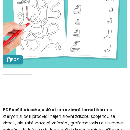
PDF
PDF sešit obsahuje 40 stran s zimní tematikou
, na
kterých si děti procvičí nejen slovní zásobu spojenou se
zimou, ale také zrakové vnímání, grafomotoriku a sluchové
vnímání. Jedná se o jeden z našich komplexních sešitů pro