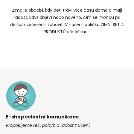
Zima je období, kdy děti tráví více času doma a mají
radost, když objeví něco nového, čím se mohou při
delších večerech zabavit. V našem balíčku ZIMNÍ SET 4
PRODUKTŮ přinášíme...
Z
á
p
a
t
í
E-shop celostní komunikace
Propojujeme řeč, pohyb a radost z učení.