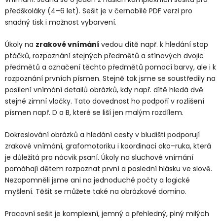
předškoláky (4–6 let). Sešit je v černobílé PDF verzi pro
snadný tisk i možnost vybarvení.
Úkoly na
zrakové vnímání
vedou dítě např. k hledání stop
ptáčků, rozpoznání stejných předmětů a stínových dvojic
předmětů a označení těchto předmětů pomocí barvy, ale i k
rozpoznání prvních písmen. Stejně tak jsme se soustředily na
posílení vnímání detailů obrázků, kdy např. dítě hledá dvě
stejné zimní vločky. Tato dovednost ho podpoří v rozlišení
písmen např. D a B, které se liší jen malým rozdílem.
Dokreslování obrázků a hledání cesty v bludišti podporují
zrakové vnímání, grafomotoriku i koordinaci oko–ruka, která
je důležitá pro nácvik psaní. Úkoly na sluchové vnímání
pomáhají dětem rozpoznat první a poslední hlásku ve slově.
Nezapomněli jsme ani na jednoduché počty a logické
myšlení. Těšit se můžete také na obrázkové domino.
Pracovní sešit je komplexní, jemný a přehledný, plný milých