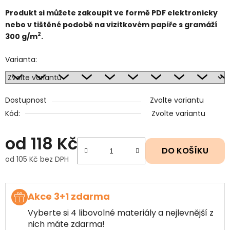
Produkt si můžete zakoupit ve formě PDF elektronicky
nebo v tištěné podobě na vizitkovém papíře s gramáží
2
300 g/m
.
Varianta:
Dostupnost
Zvolte variantu
Kód:
Zvolte variantu
od
118 Kč
DO KOŠÍKU
od
105 Kč
bez DPH
Měrná cena:
Akce 3+1 zdarma
Vyberte si 4 libovolné materiály a nejlevnější z
nich máte zdarma!