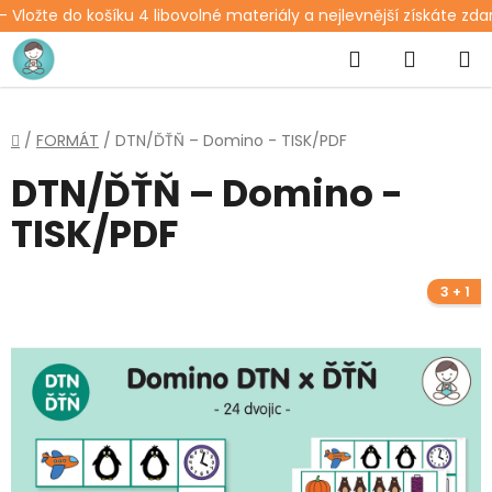
 Vložte do košíku 4 libovolné materiály a nejlevnější získáte zd
Přejít
Hledat
NÁKUP
na
obsah
KOŠÍK
Domů
/
FORMÁT
/
DTN/ĎŤŇ – Domino - TISK/PDF
DTN/ĎŤŇ – Domino -
TISK/PDF
3 + 1