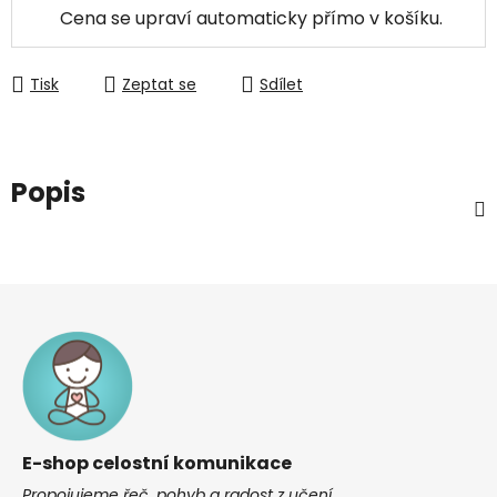
Cena se upraví automaticky přímo v košíku.
Tisk
Zeptat se
Sdílet
Popis
Z
á
p
a
t
í
E-shop celostní komunikace
Propojujeme řeč, pohyb a radost z učení.