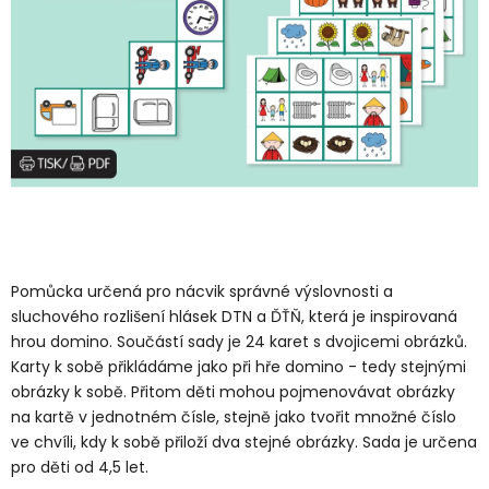
Pomůcka určená pro nácvik správné výslovnosti a
sluchového rozlišení hlásek DTN a ĎŤŇ, která je inspirovaná
hrou domino. Součástí sady je 24 karet s dvojicemi obrázků.
Karty k sobě přikládáme jako při hře domino - tedy stejnými
obrázky k sobě. Přitom děti mohou pojmenovávat obrázky
na kartě v jednotném čísle, stejně jako tvořit množné číslo
ve chvíli, kdy k sobě přiloží dva stejné obrázky. Sada je určena
pro děti od 4,5 let.