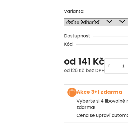
Varianta:
Dostupnost
Kód:
od
141 Kč
od
126 Kč
bez DPH
Měrná cena:
Akce 3+1 zdarma
Vyberte si 4 libovolné 
zdarma!
Cena se upraví automa