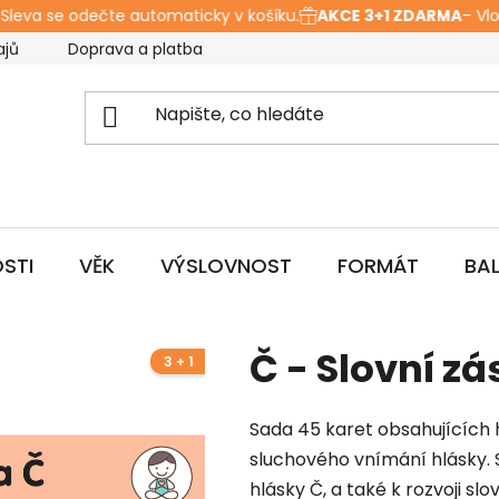
Sleva se odečte automaticky v košíku.
AKCE 3+1 ZDARMA
– Vložt
ajů
Doprava a platba
Hodnocení obchodu
O ná
STI
VĚK
VÝSLOVNOST
FORMÁT
BA
Č - Slovní z
3 + 1
Sada 45 karet obsahujících 
sluchového vnímání hlásky. S
hlásky Č, a také k rozvoji sl