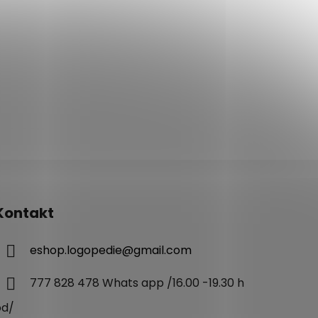
Kontakt
eshop.logopedie
@
gmail.com
777 828 478 Whats app /16.00 -19.30 h
od/