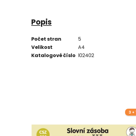
Popis
Počet stran
5
Velikost
A4
Katalogové číslo
l02402
3 + 