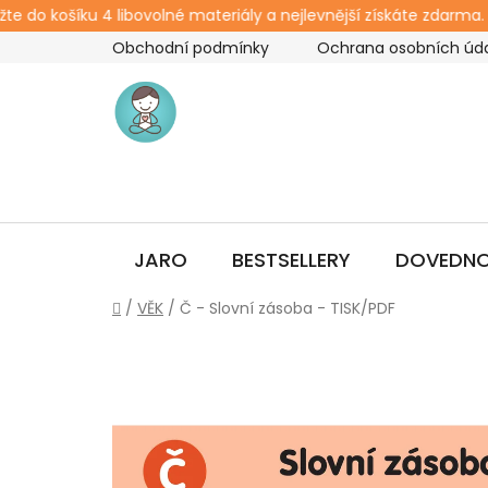
e do košíku 4 libovolné materiály a nejlevnější získáte zdarma. 
Přejít
Obchodní podmínky
Ochrana osobních úd
na
obsah
JARO
BESTSELLERY
DOVEDNO
Domů
/
VĚK
/
Č - Slovní zásoba - TISK/PDF