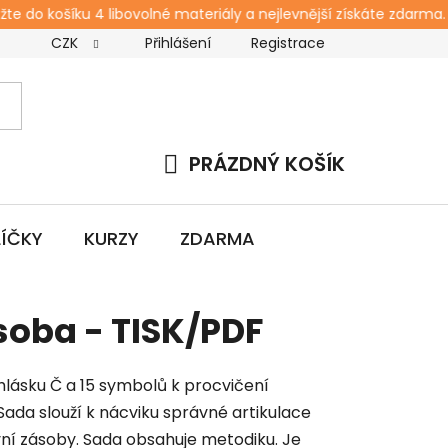
e do košíku 4 libovolné materiály a nejlevnější získáte zdarma. 
CZK
Přihlášení
Registrace
s
Kontakt
Blog
Workshopy pro rodiče
Zda
PRÁZDNÝ KOŠÍK
NÁKUPNÍ
KOŠÍK
LÍČKY
KURZY
ZDARMA
ásoba - TISK/PDF
hlásku Č a 15 symbolů k procvičení
ada slouží k nácviku správné artikulace
ovní zásoby. Sada obsahuje metodiku. Je