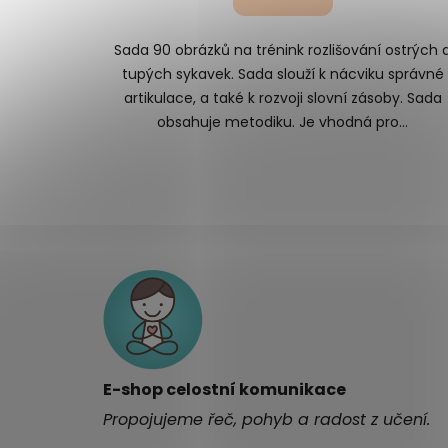
Sada 90 obrázků na trénink rozlišování ostrých 
tupých sykavek. Sada slouží k nácviku správné
artikulace, a také k rozvoji slovní zásoby. Sada
obsahuje metodiku. Je vhodná pro...
Z
á
p
a
t
í
E-shop celostní komunikace
Propojujeme řeč, pohyb a radost z učení.