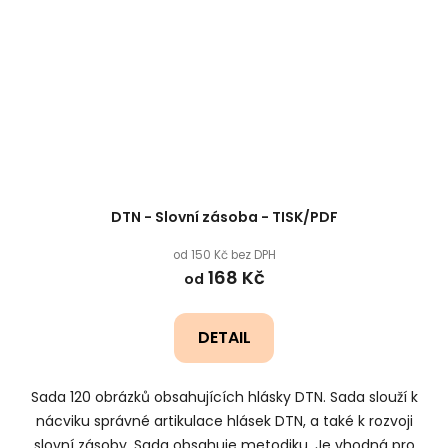
DTN - Slovní zásoba - TISK/PDF
od 150 Kč bez DPH
168 Kč
od
DETAIL
Sada 120 obrázků obsahujících hlásky DTN. Sada slouží k
nácviku správné artikulace hlásek DTN, a také k rozvoji
slovní zásoby. Sada obsahuje metodiku. Je vhodná pro