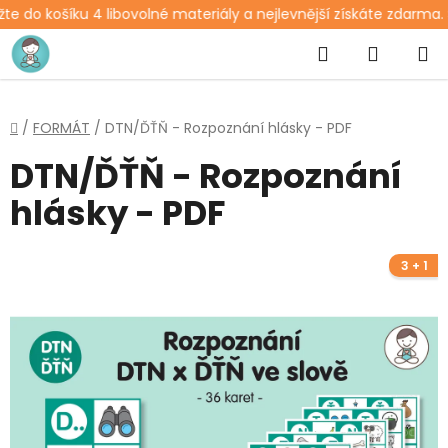
e do košíku 4 libovolné materiály a nejlevnější získáte zdarma. 
Přejít
Hledat
NÁKUP
na
obsah
KOŠÍK
Domů
/
FORMÁT
/
DTN/ĎŤŇ - Rozpoznání hlásky - PDF
DTN/ĎŤŇ - Rozpoznání
hlásky - PDF
3 + 1