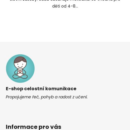
děti od 4-8...
Z
á
p
a
t
í
E-shop celostní komunikace
Propojujeme řeč, pohyb a radost z učení.
Informace pro vás