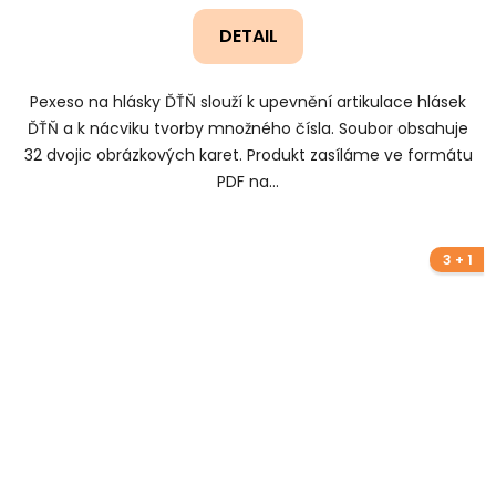
DETAIL
Pexeso na hlásky ĎŤŇ slouží k upevnění artikulace hlásek
ĎŤŇ a k nácviku tvorby množného čísla. Soubor obsahuje
32 dvojic obrázkových karet. Produkt zasíláme ve formátu
PDF na...
3 + 1