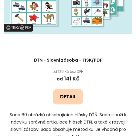
ĎŤŇ - Slovní zásoba - TISK/PDF
od 126 Kč bez DPH
141 Kč
od
DETAIL
Sada 60 obrázků obsahujících hlásky ĎŤŇ. Sada slouží k
nácviku správné artikulace hlásek ĎŤŇ, a také k rozvoji
slovní zásoby. Sada obsahuje metodiku. Je vhodná pro