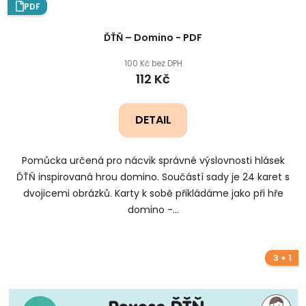
PDF
ĎŤŇ – Domino - PDF
100 Kč bez DPH
112 Kč
DETAIL
Pomůcka určená pro nácvik správné výslovnosti hlásek
ĎŤŇ inspirovaná hrou domino. Součástí sady je 24 karet s
dvojicemi obrázků. Karty k sobě přikládáme jako při hře
domino -...
3 + 1