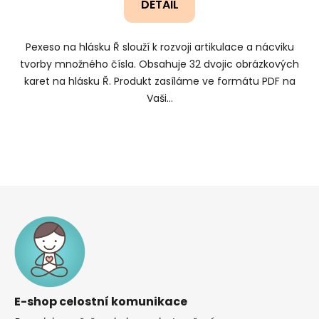
DETAIL
Pexeso na hlásku Ř slouží k rozvoji artikulace a nácviku
tvorby množného čísla. Obsahuje 32 dvojic obrázkových
karet na hlásku Ř. Produkt zasíláme ve formátu PDF na
Vaši...
Z
á
p
a
t
í
E-shop celostní komunikace