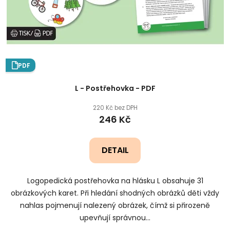
PDF
L - Postřehovka - PDF
220 Kč bez DPH
246 Kč
DETAIL
Logopedická postřehovka na hlásku L obsahuje 31
obrázkových karet. Při hledání shodných obrázků děti vždy
nahlas pojmenují nalezený obrázek, čímž si přirozeně
upevňují správnou...