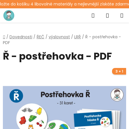
žte do košíku 4 libovolné materiály a nejlevnější získáte zdarma
Přejít
Hledat
NÁKUP
na
obsah
KOŠÍK
Domů
/
Dovednosti
/
ŘEČ
/
výslovnost
/
LRŘ
/
Ř - postřehovka -
PDF
Ř - postřehovka - PDF
3 + 1