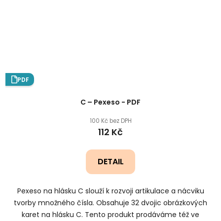
PDF
C – Pexeso - PDF
100 Kč bez DPH
112 Kč
DETAIL
Pexeso na hlásku C slouží k rozvoji artikulace a nácviku
tvorby množného čísla. Obsahuje 32 dvojic obrázkových
karet na hlásku C. Tento produkt prodáváme též ve