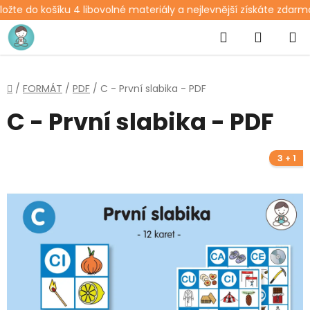
žte do košíku 4 libovolné materiály a nejlevnější získáte zdarma
Přejít
Hledat
NÁKUP
na
obsah
KOŠÍK
Domů
/
FORMÁT
/
PDF
/
C - První slabika - PDF
C - První slabika - PDF
3 + 1