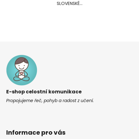
SLOVENSKÉ...
Z
á
p
a
t
í
E-shop celostní komunikace
Propojujeme řeč, pohyb a radost z učení.
Informace pro vás