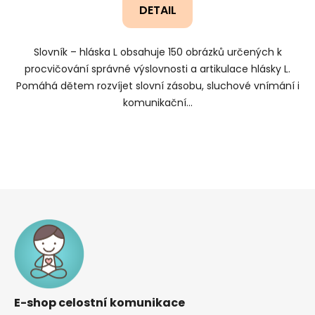
DETAIL
Slovník – hláska L obsahuje 150 obrázků určených k
procvičování správné výslovnosti a artikulace hlásky L.
Pomáhá dětem rozvíjet slovní zásobu, sluchové vnímání i
komunikační...
Z
á
p
a
t
í
E-shop celostní komunikace