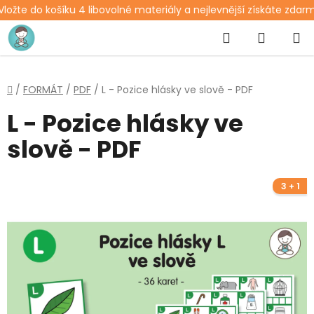
ožte do košíku 4 libovolné materiály a nejlevnější získáte zdarm
Přejít
Hledat
NÁKUP
na
obsah
KOŠÍK
Domů
/
FORMÁT
/
PDF
/
L - Pozice hlásky ve slově - PDF
L - Pozice hlásky ve
slově - PDF
3 + 1