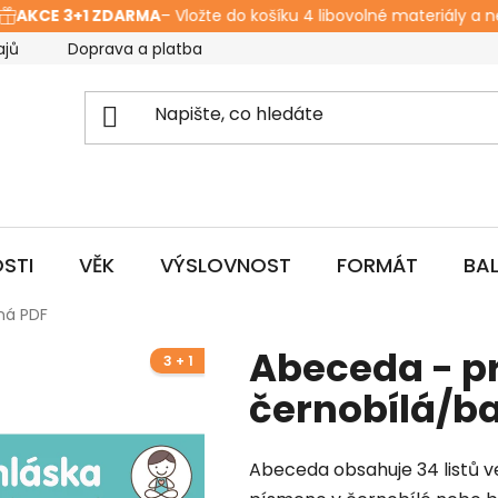
AKCE 3+1 ZDARMA
– Vložte do košíku 4 libovolné materiály a nej
ajů
Doprava a platba
Hodnocení obchodu
O ná
STI
VĚK
VÝSLOVNOST
FORMÁT
BA
ná PDF
Abeceda - pr
3 + 1
černobílá/b
Abeceda obsahuje 34 listů vel