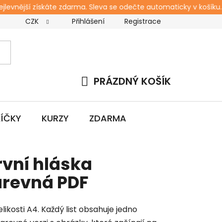
levnější získáte zdarma. Sleva se odečte automaticky v košíku.
CZK
Přihlášení
Registrace
s
Kontakt
Blog
Workshopy pro rodiče
Zda
PRÁZDNÝ KOŠÍK
NÁKUPNÍ
KOŠÍK
LÍČKY
KURZY
ZDARMA
vní hláska
arevná PDF
ikosti A4. Každý list obsahuje jedno