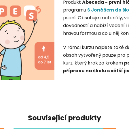
Produkt
Abeceda - první hl
programu
S Jonášem do šk
psaní. Obsahuje materiály, vi
dovedností a nabízí vedení i 
hravou formou a co u něj konk
V rámci kurzu najdete také da
obsah vytvořený pouze pro 
kurz, který krok za krokem
p
přípravu na školu s větší j
Související produkty