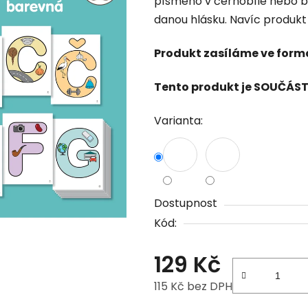
písmeno v černobílé nebo ba
danou hlásku. Navíc produkt 
Produkt zasíláme ve form
Tento produkt je SOUČÁS
Varianta:
Dostupnost
Kód:
129 Kč
115 Kč bez DPH
Měrná cena: