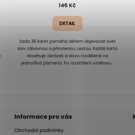
146 Kč
DETAIL
Sada 38 karet pomáhá dětem objevovat svět
slov zábavnou a přirozenou cestou. Každá karta
e
obsahuje obrázek a slovo rozdělené na
jednotlivá písmena. Po rozstřižení vzniknou...
Informace pro vás
Obchodní podmínky