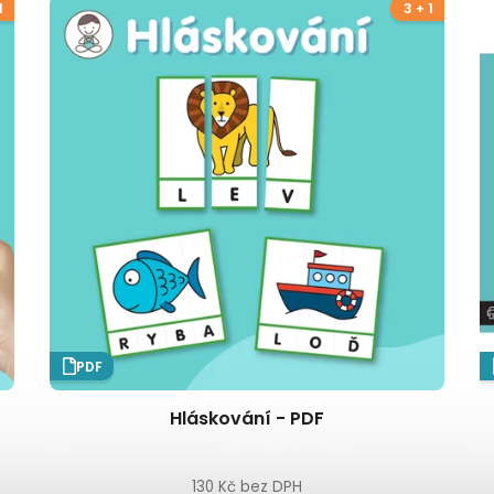
1
3 + 1
PDF
Hláskování - PDF
130 Kč bez DPH