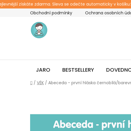
levnější získáte zdarma. Sleva se odečte automaticky v košíku.
Přejít
Obchodní podmínky
Ochrana osobních úd
na
obsah
JARO
BESTSELLERY
DOVEDNO
Domů
/
VĚK
/
Abeceda - první hláska černobílá/barev