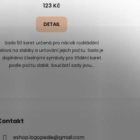
123 Kč
DETAIL
Sada 50 karet určená pro nácvik rozkládání
slova na slabiky a určování jejich počtu. Sada je
doplněna číselnými symboly pro třídění karet
podle počtu slabik. Součástí sady jsou...
Kontakt
eshop.logopedie
@
gmail.com