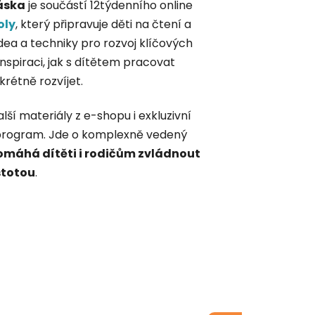
áska
je součástí 12týdenního online
oly
, který připravuje děti na čtení a
dea a techniky pro rozvoj klíčových
inspiraci, jak s dítětem pracovat
rétně rozvíjet.
lší materiály z e-shopu i exkluzivní
program. Jde o komplexně vedený
omáhá dítěti i rodičům zvládnout
istotou
.