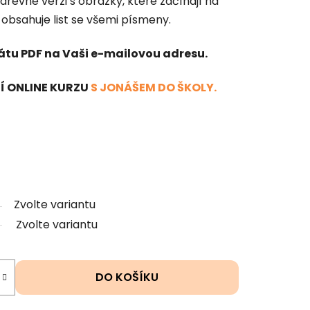
revné verzi s obrázky, které začínají na
obsahuje list se všemi písmeny.
átu PDF na Vaši e-mailovou adresu.
TÍ ONLINE KURZU
S JONÁŠEM DO ŠKOLY.
Zvolte variantu
Zvolte variantu
DO KOŠÍKU