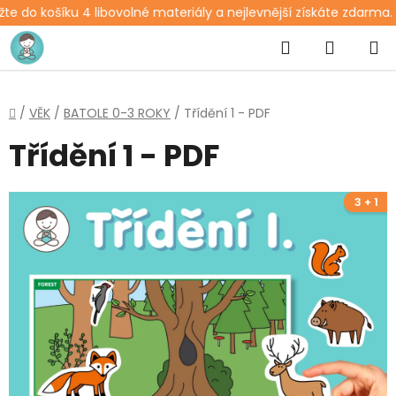
e do košíku 4 libovolné materiály a nejlevnější získáte zdarma. 
Přejít
Hledat
NÁKUP
na
obsah
KOŠÍK
Domů
/
VĚK
/
BATOLE 0-3 ROKY
/
Třídění 1 - PDF
Třídění 1 - PDF
3 + 1