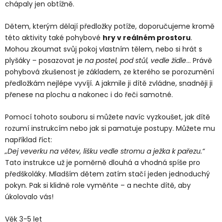
chápaly jen obtížně.
Dětem, kterým dělají předložky potíže, doporučujeme kromě
této aktivity také pohybové
hry v reálném prostoru
.
Mohou zkoumat svůj pokoj vlastním tělem, nebo si hrát s
plyšáky – posazovat je
na postel, pod stůl, vedle židle
... Právě
pohybová zkušenost je základem, ze kterého se porozumění
předložkám nejlépe vyvíjí. A jakmile ji dítě zvládne, snadněji ji
přenese na plochu a nakonec i do řeči samotné.
Pomocí tohoto souboru si můžete navíc vyzkoušet, jak dítě
rozumí instrukcím nebo jak si pamatuje postupy. Můžete mu
například říct:
„Dej veverku na větev, lišku vedle stromu a ježka k pařezu.“
Tato instrukce už je poměrně dlouhá a vhodná spíše pro
předškoláky. Mladším dětem zatím stačí jeden jednoduchý
pokyn. Pak si klidně role vyměňte – a nechte dítě, aby
úkolovalo vás!
Věk 3-5 let