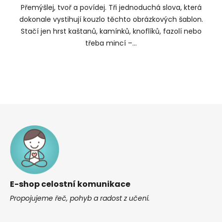
Přemýšlej, tvoř a povídej. Tři jednoduchá slova, která
dokonale vystihují kouzlo těchto obrázkových šablon.
Stačí jen hrst kaštanů, kamínků, knoflíků, fazolí nebo
třeba mincí –...
Z
á
p
a
t
í
E-shop celostní komunikace
Propojujeme řeč, pohyb a radost z učení.