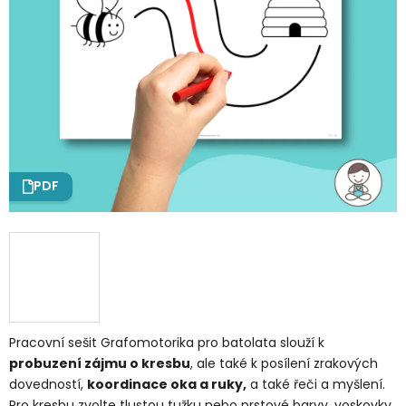
PDF
Pracovní sešit Grafomotorika pro batolata slouží k
probuzení zájmu o kresbu
, ale také k posílení zrakových
dovedností,
koordinace oka a ruky,
a také řeči a myšlení.
Pro kresbu zvolte tlustou tužku nebo prstové barvy, voskovky