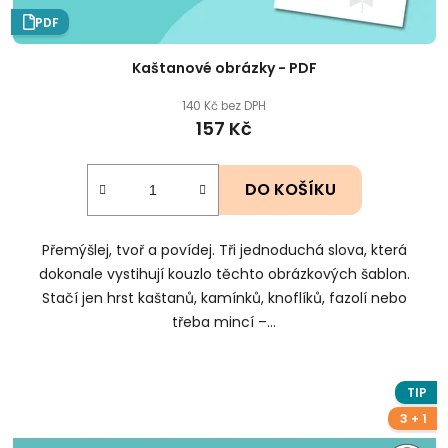
PDF
Kaštanové obrázky - PDF
140 Kč bez DPH
157 Kč
DO KOŠÍKU
Přemýšlej, tvoř a povídej. Tři jednoduchá slova, která
dokonale vystihují kouzlo těchto obrázkových šablon.
Stačí jen hrst kaštanů, kamínků, knoflíků, fazolí nebo
třeba mincí –...
TIP
3 + 1