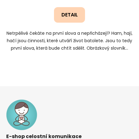
DETAIL
Netrpělivě čekáte na první slova a nepřicházejí? Ham, hají,
hačí jsou činnosti, které utváří život batolete. Jsou to tedy
první slova, která bude chtít sdělit. Obrázkový slovník...
Z
á
p
a
t
í
E-shop celostní komunikace