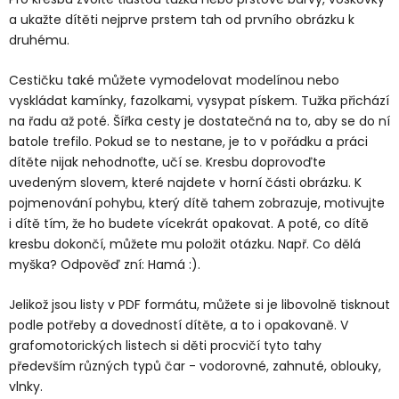
a ukažte dítěti nejprve prstem tah od prvního obrázku k
druhému.
Cestičku také můžete vymodelovat modelínou nebo
vyskládat kamínky, fazolkami, vysypat pískem. Tužka přichází
na řadu až poté. Šířka cesty je dostatečná na to, aby se do ní
batole trefilo. Pokud se to nestane, je to v pořádku a práci
dítěte nijak nehodnoťte, učí se. Kresbu doprovoďte
uvedeným slovem, které najdete v horní části obrázku. K
pojmenování pohybu, který dítě tahem zobrazuje, motivujte
i dítě tím, že ho budete vícekrát opakovat. A poté, co dítě
kresbu dokončí, můžete mu položit otázku. Např. Co dělá
myška? Odpověď zní: Hamá :).
Jelikož jsou listy v PDF formátu, můžete si je libovolně tisknout
podle potřeby a dovedností dítěte, a to i opakovaně. V
grafomotorických listech si děti procvičí tyto tahy
především různých typů čar - vodorovné, zahnuté, oblouky,
vlnky.