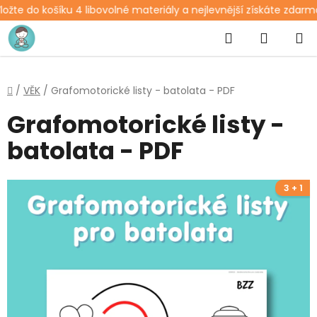
žte do košíku 4 libovolné materiály a nejlevnější získáte zdarma
Přejít
Hledat
NÁKUP
na
obsah
KOŠÍK
Domů
/
VĚK
/
Grafomotorické listy - batolata - PDF
Grafomotorické listy -
batolata - PDF
3 + 1