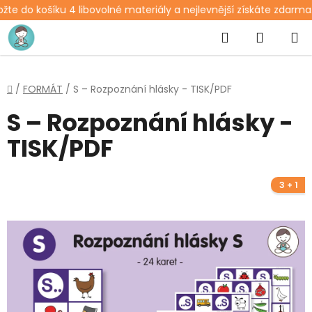
te do košíku 4 libovolné materiály a nejlevnější získáte zdarma.
Přejít
Hledat
NÁKUP
na
obsah
KOŠÍK
Domů
/
FORMÁT
/
S – Rozpoznání hlásky - TISK/PDF
S – Rozpoznání hlásky -
TISK/PDF
3 + 1