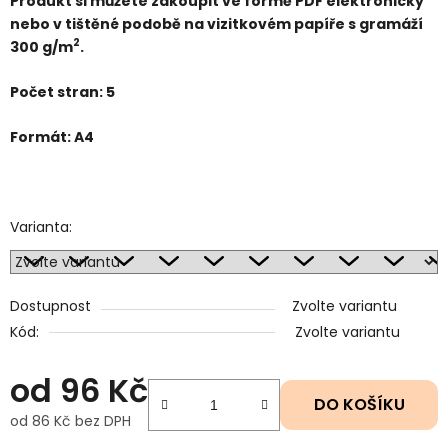
Produkt si můžete zakoupit ve formě PDF elektronicky
nebo v tištěné podobě na vizitkovém papíře s gramáží
2
300 g/m
.
Počet stran: 5
Formát: A4
Varianta:
Dostupnost
Zvolte variantu
Kód:
Zvolte variantu
od
96 Kč
DO KOŠÍKU
od
86 Kč
bez DPH
Měrná cena: