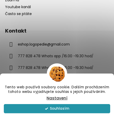
Zdarma
Youtube kanál
Často se ptáte
Kontakt
eshop.logopedie
@
gmail.com
777 828 478 Whats app /16.00 -19.30 hod/
777 828 478 Whats app /16.00 -19.30 hod/
Tento web používá soubory cookie. Dalším procházením
tohoto webu vyjadřujete souhlas s jejich používáním.
Nastavení
Vytvořil Shoptet
Souhlasím
Copyright 2026
Celostní komunikace - eshop
. Všechna