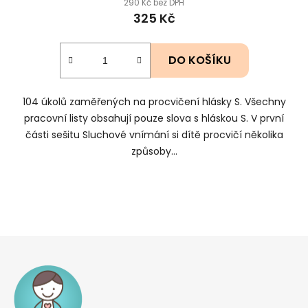
290 Kč bez DPH
325 Kč
DO KOŠÍKU
104 úkolů zaměřených na procvičení hlásky S. Všechny
pracovní listy obsahují pouze slova s hláskou S. V první
části sešitu Sluchové vnímání si dítě procvičí několika
způsoby...
Z
á
p
a