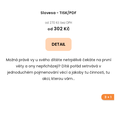
Slovesa - TISK/PDF
od 270 Kč bez DPH
302 Kč
od
DETAIL
Možná právě vy u svého dítěte netrpělivě čekáte na první
věty a ony nepřicházejí? Dítě pořád setrvává v
jednoduchém pojmenování věcí a jakoby tu činnosti, tu
akci, kterou vám...
3 + 1