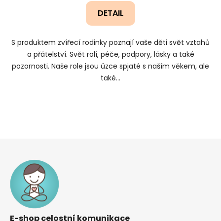
DETAIL
S produktem zvířecí rodinky poznají vaše děti svět vztahů
a přátelství. Svět rolí, péče, podpory, lásky a také
pozornosti. Naše role jsou úzce spjaté s naším věkem, ale
také...
Z
á
p
a
t
í
E-shop celostní komunikace