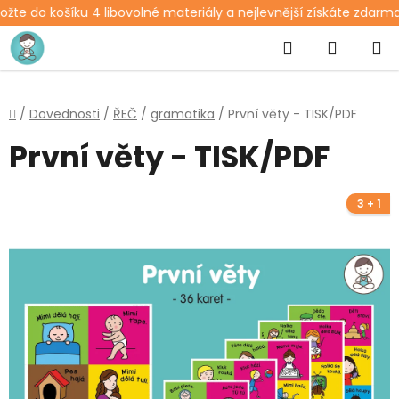
žte do košíku 4 libovolné materiály a nejlevnější získáte zdarma.
Přejít
Hledat
NÁKUP
na
obsah
KOŠÍK
Domů
/
Dovednosti
/
ŘEČ
/
gramatika
/
První věty - TISK/PDF
První věty - TISK/PDF
3 + 1