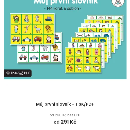
Můj první slovník - TISK/PDF
od 260 Kč bez DPH
291 Kč
od