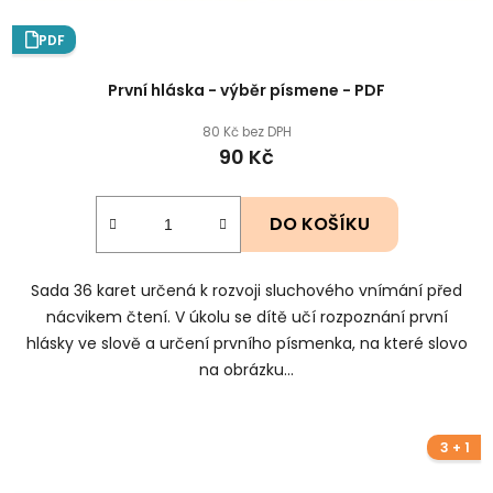
PDF
První hláska - výběr písmene - PDF
80 Kč bez DPH
90 Kč
DO KOŠÍKU
Sada 36 karet určená k rozvoji sluchového vnímání před
nácvikem čtení. V úkolu se dítě učí rozpoznání první
hlásky ve slově a určení prvního písmenka, na které slovo
na obrázku...
3 + 1