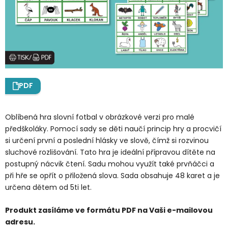
PDF
Oblíbená hra slovní fotbal v obrázkové verzi pro malé
předškoláky. Pomocí sady se děti naučí princip hry a procvičí
si určení první a poslední hlásky ve slově, čímž si rozvinou
sluchové rozlišování. Tato hra je ideální přípravou dítěte na
postupný nácvik čtení. Sadu mohou využít také prvňáčci a
při hře se opřít o přiložená slova. Sada obsahuje 48 karet a je
určena dětem od 5ti let.
Produkt zasíláme ve formátu PDF na Vaši e-mailovou
adresu.