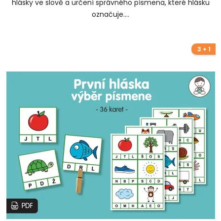
hlásky ve slově a určení správného písmena, které hlásku
označuje....
3 + 1