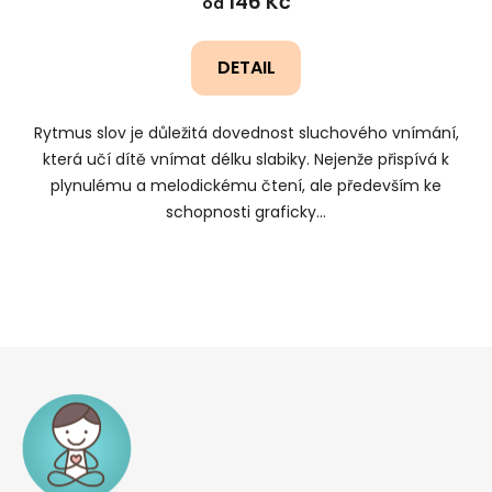
146 Kč
od
DETAIL
Rytmus slov je důležitá dovednost sluchového vnímání,
která učí dítě vnímat délku slabiky. Nejenže přispívá k
plynulému a melodickému čtení, ale především ke
schopnosti graficky...
Z
á
p
a
t