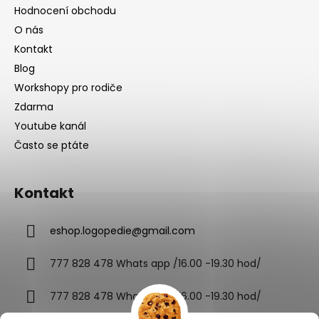
Hodnocení obchodu
O nás
Kontakt
Blog
Workshopy pro rodiče
Zdarma
Youtube kanál
Často se ptáte
Kontakt
eshop.logopedie
@
gmail.com
777 828 478 Whats app /16.00 -19.30 hod/
777 828 478 Whats app /16.00 -19.30 hod/