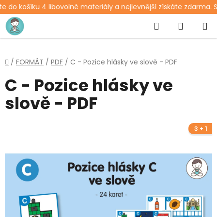
 do košíku 4 libovolné materiály a nejlevnější získáte zdarma. S
Přejít
Hledat
NÁKUP
na
obsah
KOŠÍK
Domů
/
FORMÁT
/
PDF
/
C - Pozice hlásky ve slově - PDF
C - Pozice hlásky ve
slově - PDF
3 + 1