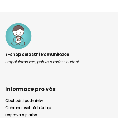
Z
á
p
a
t
í
E-shop celostní komunikace
Propojujeme řeč, pohyb a radost z učení.
Informace pro vás
Obchodní podmínky
Ochrana osobních údajů
Doprava a platba