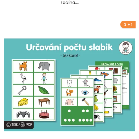
začíná....
3 + 1