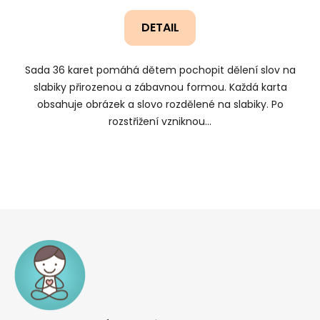
DETAIL
Sada 36 karet pomáhá dětem pochopit dělení slov na
slabiky přirozenou a zábavnou formou. Každá karta
obsahuje obrázek a slovo rozdělené na slabiky. Po
rozstřižení vzniknou...
Z
á
p
a
t
í