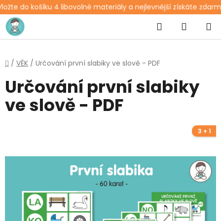
ožte do košíku 4 libovolné materiály a nejlevnější získáte zdarm
Přejít
Hledat
NÁKUP
na
obsah
KOŠÍK
Domů
/
VĚK
/
Určování první slabiky ve slově - PDF
Určování první slabiky
ve slově - PDF
3 + 1