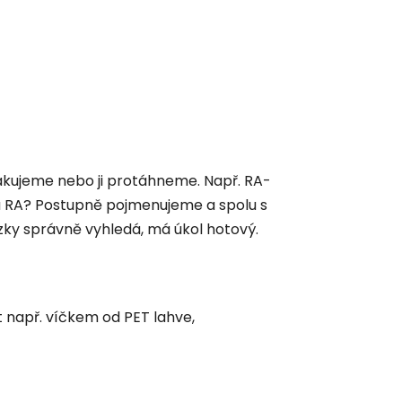
opakujeme nebo ji protáhneme. Např. RA-
na RA? Postupně pojmenujeme a spolu s
zky správně vyhledá, má úkol hotový.
 např. víčkem od PET lahve,