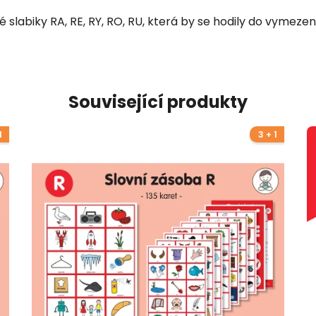
vé slabiky RA, RE, RY, RO, RU, která by se hodily do vymez
Související produkty
1
3 + 1