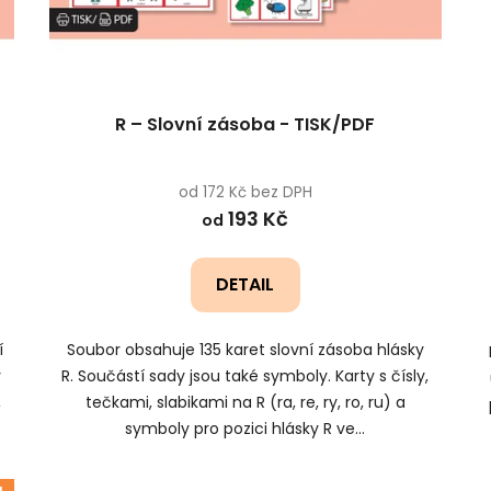
R – Slovní zásoba - TISK/PDF
od 172 Kč bez DPH
193 Kč
od
DETAIL
í
Soubor obsahuje 135 karet slovní zásoba hlásky
y
R. Součástí sady jsou také symboly. Karty s čísly,
,
tečkami, slabikami na R (ra, re, ry, ro, ru) a
symboly pro pozici hlásky R ve...