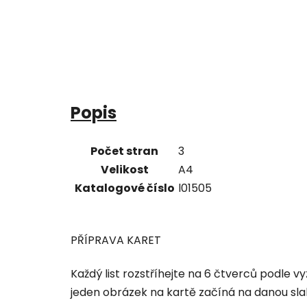
Popis
Počet stran
3
Velikost
A4
Katalogové číslo
l01505
PŘÍPRAVA KARET
Každý list rozstříhejte na 6 čtverců podle v
jeden obrázek na kartě začíná na danou sla