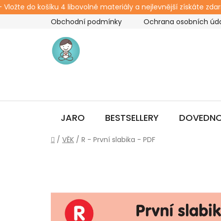
ožte do košíku 4 libovolné materiály a nejlevnější získáte zdarm
Přejít
Obchodní podmínky
Ochrana osobních úd
na
obsah
JARO
BESTSELLERY
DOVEDNO
Domů
/
VĚK
/
R - První slabika - PDF