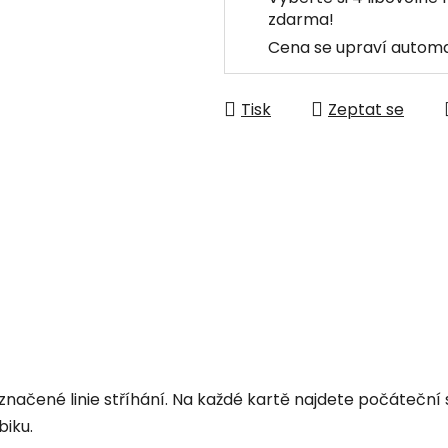
zdarma!
Cena se upraví automa
Tisk
Zeptat se
yznačené linie stříhání. Na každé kartě najdete počáteční
biku.