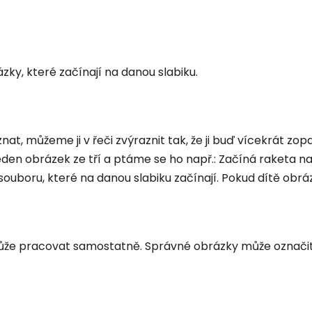
ky, které začínají na danou slabiku.
nat, můžeme ji v řeči zvýraznit tak, že ji buď vícekrát z
eden obrázek ze tří a ptáme se ho např.: Začíná raketa 
uboru, které na danou slabiku začínají. Pokud dítě obrá
 může pracovat samostatně. Správné obrázky může označit