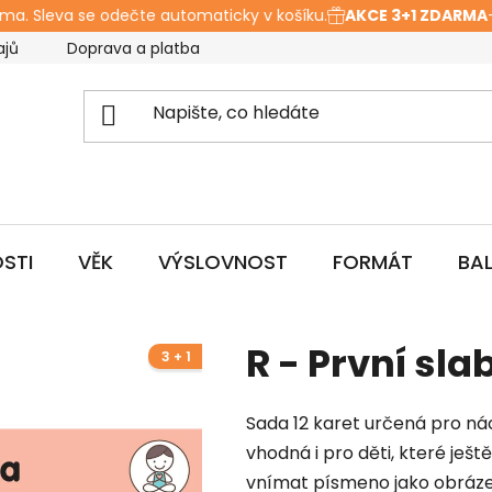
a. Sleva se odečte automaticky v košíku.
AKCE 3+1 ZDARMA
– Vl
ajů
Doprava a platba
Hodnocení obchodu
O ná
STI
VĚK
VÝSLOVNOST
FORMÁT
BA
R - První sla
3 + 1
Sada 12 karet určená pro nác
vhodná i pro děti, které ještě
vnímat písmeno jako obráze