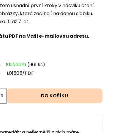
em usnadní první kroky v nácviku čtení.
 obrázky, které začínají na danou slabiku.
ku 5 až 7 let.
átu PDF na Vaši e-mailovou adresu.
Skladem
(961 ks)
L01505/PDF
DO KOŠÍKU
materiály a nejlevnější z nich máte