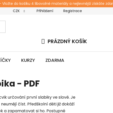
ožte do košíku 4 libovolné materiály a nejlevnější získáte zdarm
CZK
Přihlášení
Registrace
s
Kontakt
Blog
Workshopy pro rodiče
Zda
PRÁZDNÝ KOŠÍK
NÁKUPNÍ
KOŠÍK
LÍČKY
KURZY
ZDARMA
bika - PDF
vik určování první slabiky ve slově. Je
 neumějí číst. Předškolní děti již dokáží
k a zapamatovat si ho. Postupné