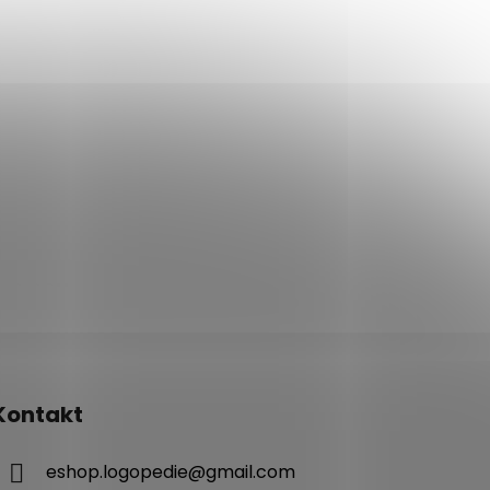
Kontakt
eshop.logopedie
@
gmail.com