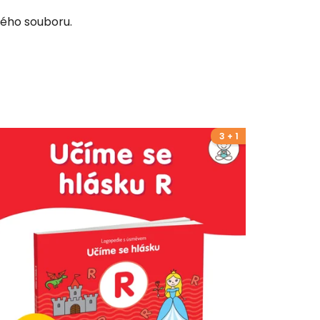
eného souboru.
3 + 1