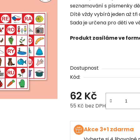
seznamování s písmenky dět
Dítě vždy vybírá jeden až tři
Sada je určena pro děti ve vě
Produkt zasíláme ve form
Dostupnost
Kód:
62 Kč
55 Kč bez DPH
Měrná cena:
Akce 3+1 zdarma
Vyberte si 4 libovolné 