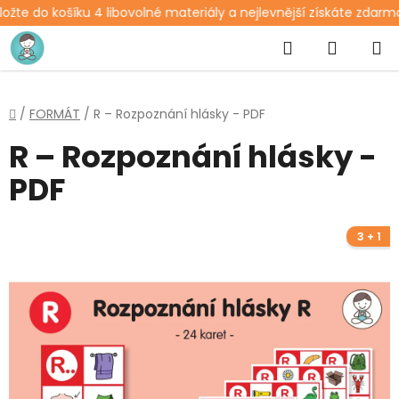
žte do košíku 4 libovolné materiály a nejlevnější získáte zdarma
Přejít
Hledat
NÁKUP
na
obsah
KOŠÍK
Domů
/
FORMÁT
/
R – Rozpoznání hlásky - PDF
R – Rozpoznání hlásky -
PDF
3 + 1