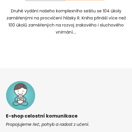
Druhé vydání našeho komplexního sešitu se 104 úkoly
zaměřenými na procvičení hlásky R. Kniha přináší více než
100 úkolů zaměřených na rozvoj zrakového i sluchového
vnímání....
Z
á
p
a
t
í
E-shop celostní komunikace
Propojujeme řeč, pohyb a radost z učení.