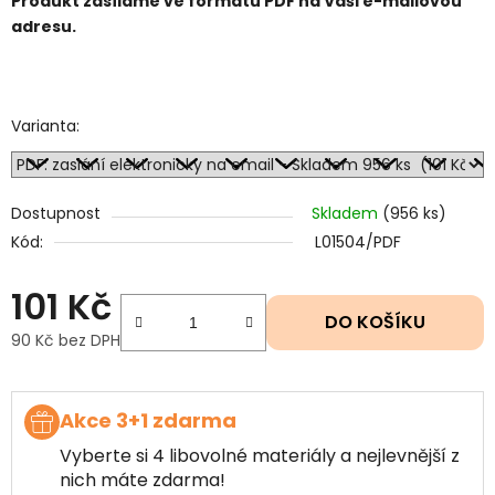
Produkt zasíláme ve formátu PDF na Vaši e-mailovou
adresu.
Varianta:
Dostupnost
Skladem
(956 ks)
Kód:
L01504/PDF
101 Kč
DO KOŠÍKU
90 Kč bez DPH
Měrná cena:
Akce 3+1 zdarma
Vyberte si 4 libovolné materiály a nejlevnější z
nich máte zdarma!