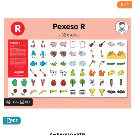
3 + 1
PDF
R – Pexeso - PDF