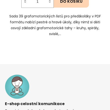
DO KOŠÍKU
Sada 39 grafomotorických listů pro předškoláky v PDF
formátu nabízí pestré a hravé úkoly, díky nimž si děti
osvojí základní grafomotorické tahy – kruhy, spirály,
svislé,...
Z
á
p
a
t
í
E-shop celostní komunikace