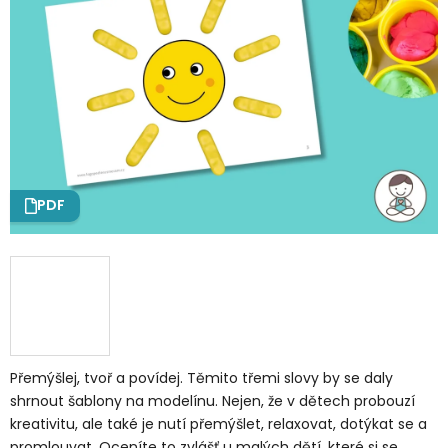
PDF
Přemýšlej, tvoř a povídej. Těmito třemi slovy by se daly
shrnout šablony na modelínu. Nejen, že v dětech probouzí
kreativitu, ale také je nutí přemýšlet, relaxovat, dotýkat se a
promlouvat. Oceníte to zvlášť u malých dětí, které si se