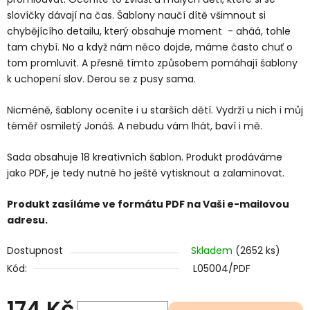
slovíčky dávají na čas. Šablony naučí dítě všimnout si
chybějícího detailu, který obsahuje moment - aháá, tohle
tam chybí. No a když nám něco dojde, máme často chuť o
tom promluvit. A přesně tímto způsobem pomáhají šablony
k uchopení slov. Derou se z pusy sama.
Nicméně, šablony oceníte i u starších dětí. Vydrží u nich i můj
téměř osmiletý Jonáš. A nebudu vám lhát, baví i mě.
Sada obsahuje 18 kreativních šablon. Produkt prodáváme
jako PDF, je tedy nutné ho ještě vytisknout a zalaminovat.
Produkt zasíláme ve formátu PDF na Vaši e-mailovou
adresu.
Dostupnost
Skladem
(2652 ks)
Kód:
L05004/PDF
174 Kč