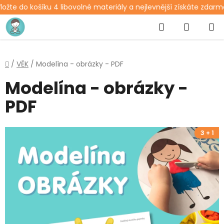
ožte do košíku 4 libovolné materiály a nejlevnější získáte zdarma
Přejít
Hledat
NÁKUP
na
obsah
KOŠÍK
Domů
/
VĚK
/
Modelína - obrázky - PDF
Modelína - obrázky -
PDF
3 + 1