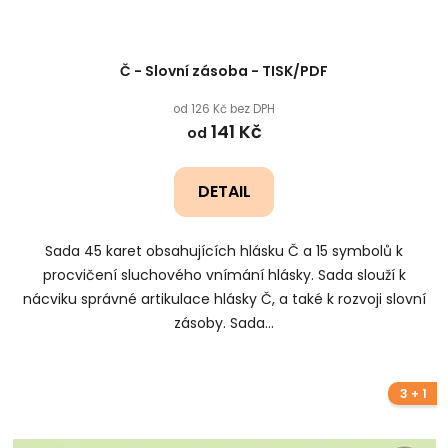
Č - Slovní zásoba - TISK/PDF
od 126 Kč bez DPH
141 Kč
od
DETAIL
Sada 45 karet obsahujících hlásku Č a 15 symbolů k
procvičení sluchového vnímání hlásky. Sada slouží k
nácviku správné artikulace hlásky Č, a také k rozvoji slovní
zásoby. Sada...
3 + 1