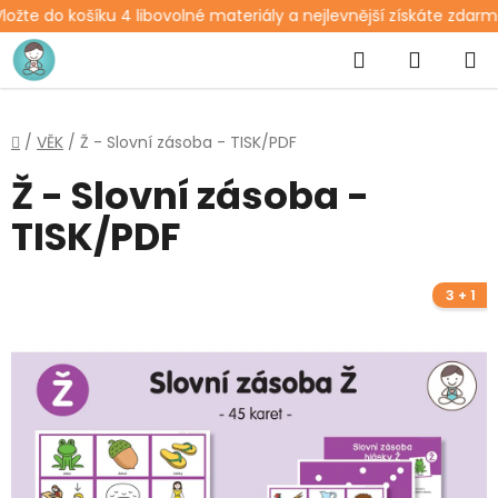
ožte do košíku 4 libovolné materiály a nejlevnější získáte zdarma
Přejít
Hledat
NÁKUP
na
obsah
KOŠÍK
Domů
/
VĚK
/
Ž - Slovní zásoba - TISK/PDF
Ž - Slovní zásoba -
TISK/PDF
3 + 1