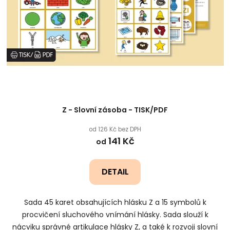
Z - Slovní zásoba - TISK/PDF
od 126 Kč bez DPH
141 Kč
od
DETAIL
Sada 45 karet obsahujících hlásku Z a 15 symbolů k
procvičení sluchového vnímání hlásky. Sada slouží k
nácviku správné artikulace hlásky Z, a také k rozvoji slovní