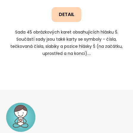
DETAIL
Sada 45 obrázkových karet obsahujících hlásku Š.
Součástí sady jsou také karty se symboly - čísla,
tečkovaná čísla, slabiky a pozice hlásky Š (na začátku,
uprostřed a na konci)....
Z
á
p
a
t
í