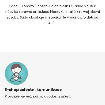
Sada 60 obrázků obsahujících hlásku C. Sada slouží k
nácviku správné artikulace hlásky C, a také k rozvoji slovní
zásoby. Sada obsahuje metodiku. Je vhodná pro děti od
4-8...
Z
á
p
a
t
í
E-shop celostní komunikace
Propojujeme řeč, pohyb a radost z učení.