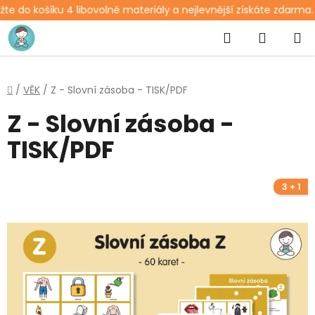
te do košíku 4 libovolné materiály a nejlevnější získáte zdarma. 
Přejít
Hledat
NÁKUP
na
obsah
KOŠÍK
Domů
/
VĚK
/
Z - Slovní zásoba - TISK/PDF
Z - Slovní zásoba -
TISK/PDF
3 + 1