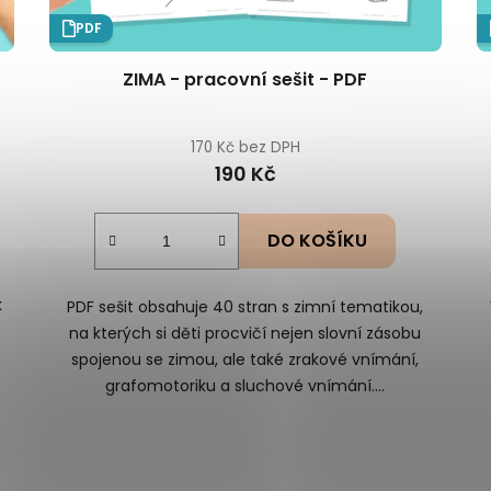
PDF
ZIMA - pracovní sešit - PDF
170 Kč bez DPH
190 Kč
DO KOŠÍKU
k
PDF sešit obsahuje 40 stran s zimní tematikou,
na kterých si děti procvičí nejen slovní zásobu
spojenou se zimou, ale také zrakové vnímání,
grafomotoriku a sluchové vnímání....