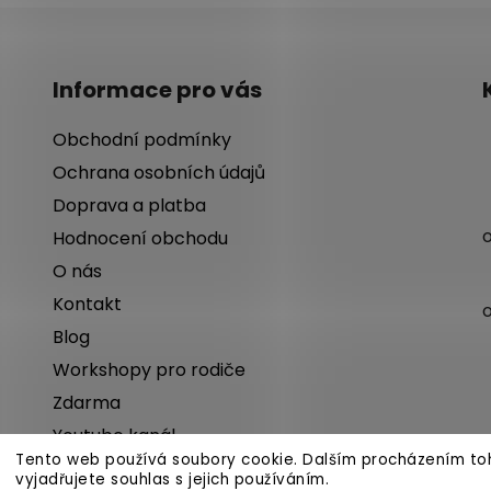
Informace pro vás
Obchodní podmínky
Ochrana osobních údajů
Doprava a platba
Hodnocení obchodu
O nás
Kontakt
Blog
Workshopy pro rodiče
Zdarma
Youtube kanál
Tento web používá soubory cookie. Dalším procházením t
Často se ptáte
vyjadřujete souhlas s jejich používáním.