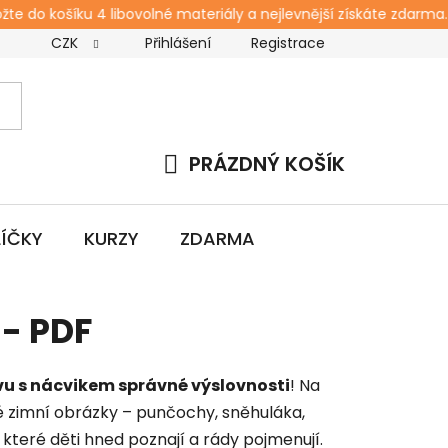
e do košíku 4 libovolné materiály a nejlevnější získáte zdarma. S
CZK
Přihlášení
Registrace
s
Kontakt
Blog
Workshopy pro rodiče
Zda
PRÁZDNÝ KOŠÍK
NÁKUPNÍ
KOŠÍK
LÍČKY
KURZY
ZDARMA
- PDF
u s nácvikem správné výslovnosti
! Na
é zimní obrázky – punčochy, sněhuláka,
 které děti hned poznají a rády pojmenují.