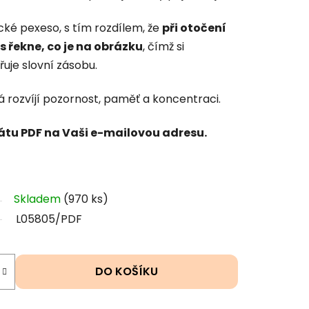
ické pexeso, s tím rozdílem, že
při otočení
s řekne, co je na obrázku
, čímž si
řuje slovní zásobu.
erá rozvíjí pozornost, paměť a koncentraci.
átu PDF na Vaši e-mailovou adresu.
Skladem
(970 ks)
L05805/PDF
DO KOŠÍKU