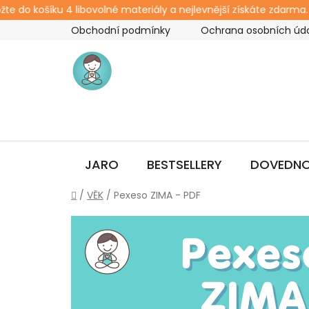
 do košíku 4 libovolné materiály a nejlevnější získáte zdarma. S
Přejít
Obchodní podmínky
Ochrana osobních úd
na
obsah
JARO
BESTSELLERY
DOVEDNO
Domů
/
VĚK
/
Pexeso ZIMA - PDF