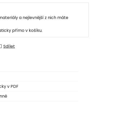
materiály a nejlevnější z nich máte
ticky přímo v košíku.
Sdílet
cky v PDF
anně