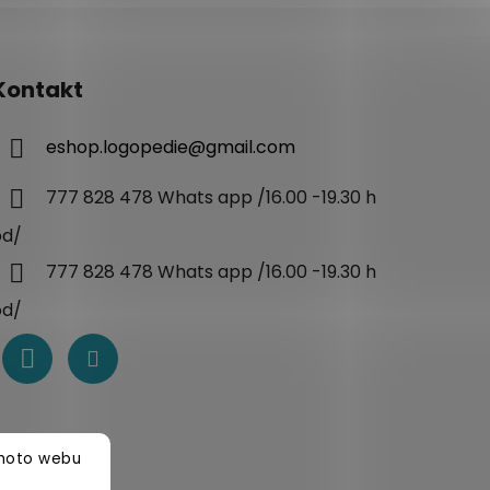
Kontakt
eshop.logopedie
@
gmail.com
777 828 478 Whats app /16.00 -19.30 h
od/
777 828 478 Whats app /16.00 -19.30 h
od/
ohoto webu