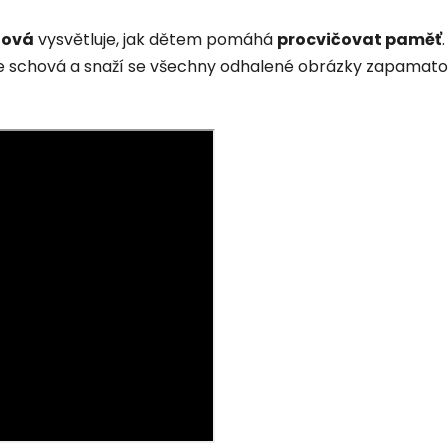
nová
vysvětluje, jak dětem pomáhá
procvičovat paměť
e schová a snaží se
všechny odhalené obrázky zapamatov