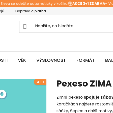
leva se odečte automaticky v košíku.
AKCE 3+1 ZDARMA
– Vložt
ajů
Doprava a platba
Hodnocení obchodu
O ná
STI
VĚK
VÝSLOVNOST
FORMÁT
BA
Pexeso ZIMA 
3 + 1
Zimní pexeso
spojuje
zábav
kartičkách najdete roztomil
sáňky, čepice a další motivy,