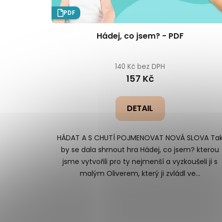
PDF
Hádej, co jsem? - PDF
140 Kč bez DPH
157 Kč
DETAIL
HÁDAT A S CHUTÍ POJMENOVAT NOVÁ SLOVA Ta
by se dala shrnout hra Hádej, co jsem? kterou
jsme vytvořili pro ty nejmenší a vyzkoušeli ji s
malým Oliverem, který ji zvládl ve...