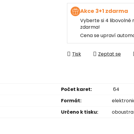
Akce 3+1 zdarma
Vyberte si 4 libovolné 
zdarma!
Cena se upraví automa
Tisk
Zeptat se
Počet karet:
64
Formát:
elektroni
Určeno k tisku:
oboustr