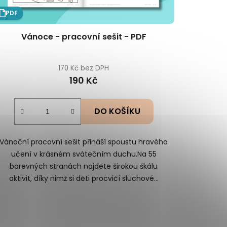
PDF
Vánoce - pracovní sešit - PDF
170 Kč bez DPH
190 Kč
DO KOŠÍKU
Vánoční pracovní sešit přináší spoustu hravého
učení v krásném svátečním duchu.Na 55
barevných stranách najdete širokou škálu
aktivit, díky nimž si děti procvičí sluchové...