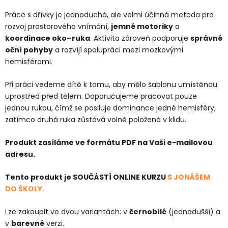
Práce s dřívky je jednoduchá, ale velmi účinná metoda pro
rozvoj prostorového vnímání,
jemné motoriky
a
koordinace oko–ruka
. Aktivita zároveň podporuje
správné
oční pohyby
a rozvíjí spolupráci mezi mozkovými
hemisférami.
Při práci vedeme dítě k tomu, aby mělo šablonu umístěnou
uprostřed před tělem. Doporučujeme pracovat pouze
jednou rukou, čímž se posiluje dominance jedné hemisféry,
zatímco druhá ruka zůstává volně položená v klidu.
Produkt zasíláme ve formátu PDF na Vaši e-mailovou
adresu.
Tento produkt je SOUČÁSTÍ ONLINE KURZU
S JONÁŠEM
DO ŠKOLY.
Lze zakoupit ve dvou variantách: v
černobílé
(jednodušší) a
v
barevné
verzi.