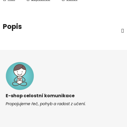
Popis
Z
á
p
a
t
í
E-shop celostní komunikace
Propojujeme řeč, pohyb a radost z učení.